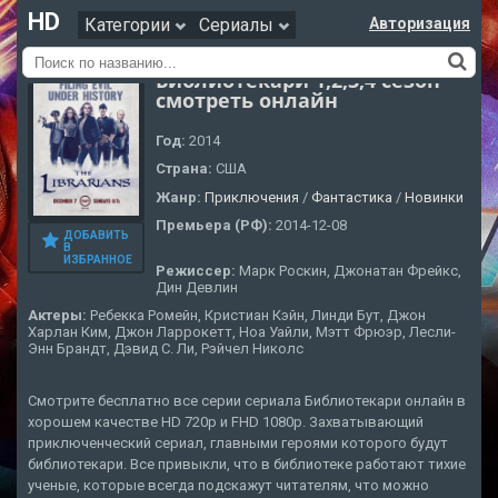
HD
Категории
Сериалы
Авторизация
Библиотекари 1,2,3,4 сезон
смотреть онлайн
Год:
2014
Страна:
США
Жанр:
Приключения
/
Фантастика
/
Новинки
Премьера (РФ):
2014-12-08
ДОБАВИТЬ
В
ИЗБРАННОЕ
Режиссер:
Марк Роскин, Джонатан Фрейкс,
Дин Девлин
Актеры:
Ребекка Ромейн, Кристиан Кэйн, Линди Бут, Джон
Харлан Ким, Джон Ларрокетт, Ноа Уайли, Мэтт Фрюэр, Лесли-
Энн Брандт, Дэвид С. Ли, Рэйчел Николс
Смотрите бесплатно все серии сериала Библиотекари онлайн в
хорошем качестве HD 720p и FHD 1080p. Захватывающий
приключенческий сериал, главными героями которого будут
библиотекари. Все привыкли, что в библиотеке работают тихие
ученые, которые всегда подскажут читателям, что можно