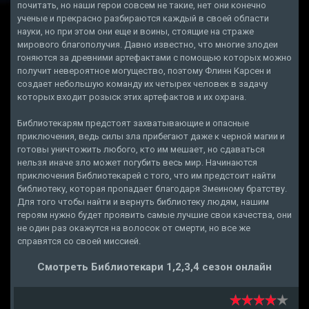
почитать, но наши герои совсем не такие, нет они конечно
ученые и прекрасно разбираются каждый в своей области
науки, но при этом они еще и воины, стоящие на страже
мирового благополучия. Давно известно, что многие злодеи
гоняются за древними артефактами с помощью которых можно
получит невероятное могущество, поэтому Флинн Карсен и
создает небольшую команду их четырех человек в задачу
которых входит розыск этих артефактов и их охрана.
Библиотекарям предстоят захватывающие и опасные
приключения, ведь силы зла прибегают даже к черной магии и
готовы уничтожить любого, кто им мешает, но сдаваться
нельзя иначе зло может погубить весь мир. Начинаются
приключения Библиотекарей с того, что им предстоит найти
библиотеку, которая пропадает благодаря Змеиному братству.
Для того чтобы найти и вернуть библиотеку людям, нашим
героям нужно будет проявить самые лучшие свои качества, они
не один раз окажутся на волосок от смерти, но все же
справятся со своей миссией.
Смотреть Библиотекари 1,2,3,4 сезон онлайн