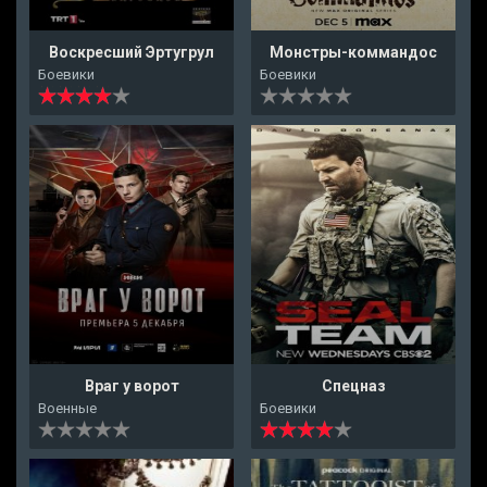
Воскресший Эртугрул
Монстры-коммандос
Боевики
Боевики
Враг у ворот
Спецназ
Военные
Боевики