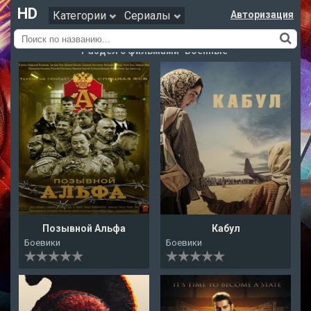
HD
Категории
Сериалы
Авторизация
Раздел с фильмами "Военные"
Позывной Альфа
Кабул
Боевики
Боевики