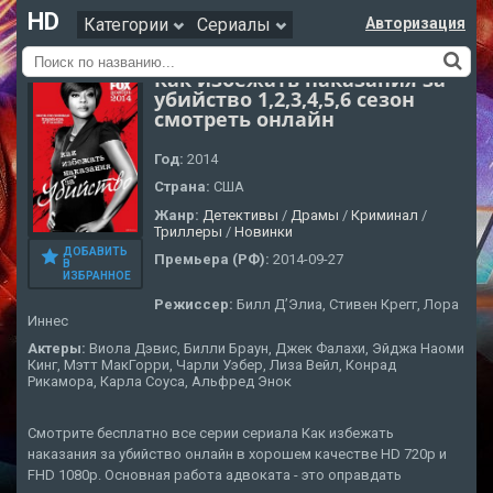
HD
Категории
Сериалы
Авторизация
Как избежать наказания за
убийство 1,2,3,4,5,6 сезон
смотреть онлайн
Год:
2014
Страна:
США
Жанр:
Детективы
/
Драмы
/
Криминал
/
Триллеры
/
Новинки
ДОБАВИТЬ
Премьера (РФ):
2014-09-27
В
ИЗБРАННОЕ
Режиссер:
Билл Д’Элиа, Стивен Крегг, Лора
Иннес
Актеры:
Виола Дэвис, Билли Браун, Джек Фалахи, Эйджа Наоми
Кинг, Мэтт МакГорри, Чарли Уэбер, Лиза Вейл, Конрад
Рикамора, Карла Соуса, Альфред Энок
Смотрите бесплатно все серии сериала Как избежать
наказания за убийство онлайн в хорошем качестве HD 720p и
FHD 1080p. Основная работа адвоката - это оправдать