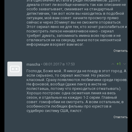
эта однозначно встала в ряды любимчиков. Долго
думала стоит ли вообще начинать так как описание не
особо захватывает, смахивает на стандартный
детективчик, так вот если вы находитесь в подобной
ситуации, мой вам совет: начните просмотр прямо
сейчас и через 20 минут вы не сможете оторваться.
Этот сериал явно не для тех, кто хочет расслабиться и
посмотреть легкое ненавязчивое кино - сериал
требует думать, запоминать имена всех героев и не
отвлекаться ни на секунду, иначе поток непонятной
информации взорвет вам мозг.
Ответить
+1
• 08.01.2017 в 17:53
mascha
Господи, Боже мой.. Я никогда не поеду в этот город. А
если серьезно, то сериал жесткий. Но ужасно
классный. Сразу появляются любимчики среди героев.
Не фоновой, вообще (даже ленту в инсте не
полистаешь, потому что приходиться отматывать).
Хорошо построен: одна сюжетная линия на весь
сезон, и отдельные на каждую 1-2 серии. Главный
совет: гомофобам не смотреть. А всем остальным, в
особенности любящих фильмы про юристов и
судебную систему США, пжлст.
Ответить