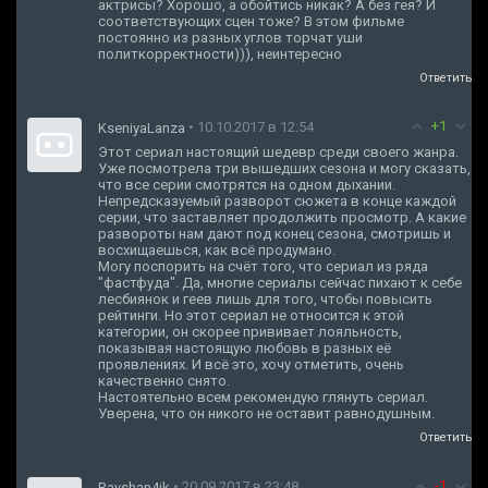
актрисы? Хорошо, а обойтись никак? А без гея? И
соответствующих сцен тоже? В этом фильме
постоянно из разных углов торчат уши
политкорректности))), неинтересно
Ответить
+1
• 10.10.2017 в 12:54
KseniyaLanza
Этот сериал настоящий шедевр среди своего жанра.
Уже посмотрела три вышедших сезона и могу сказать,
что все серии смотрятся на одном дыхании.
Непредсказуемый разворот сюжета в конце каждой
серии, что заставляет продолжить просмотр. А какие
развороты нам дают под конец сезона, смотришь и
восхищаешься, как всё продумано.
Могу поспорить на счёт того, что сериал из ряда
"фастфуда". Да, многие сериалы сейчас пихают к себе
лесбиянок и геев лишь для того, чтобы повысить
рейтинги. Но этот сериал не относится к этой
категории, он скорее прививает лояльность,
показывая настоящую любовь в разных её
проявлениях. И всё это, хочу отметить, очень
качественно снято.
Настоятельно всем рекомендую глянуть сериал.
Уверена, что он никого не оставит равнодушным.
Ответить
-1
• 20.09.2017 в 23:48
Ravshan4ik