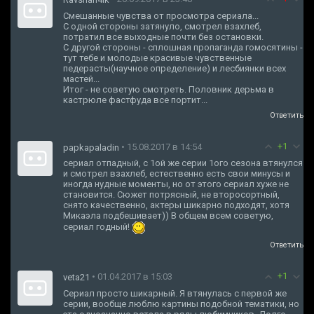
Смешанные чувства от просмотра сериала...
С одной стороны затянуло, смотрел взахлеб,
потратил все выходные почти без остановки.
С другой стороны - сплошная пропаганда гомосятины -
тут тебе и молодые красивые чувственные
педерасты(научное определение) и лесбиянки всех
мастей...
Итог - не советую смотреть. Половник дерьма в
кастрюле фастфуда все портит...
Ответить
+1
• 15.08.2017 в 14:54
papkapaladin
сериал отпадный, с 1ой же серии 1ого сезона втянулся
и смотрел взахлеб, естественно есть свои минусы и
иногда нудные моменты, но от этого сериал хуже не
становится. Сюжет потрясный, не второсортный,
снято качественно, актеры шикарно подходят, хотя
Микаэла подбешивает)) В общем всем советую,
сериал годный!
Ответить
+1
• 01.04.2017 в 15:03
veta21
Сериал просто шикарный. Я втянулась с первой же
серии, вообще люблю картины подобной тематики, но