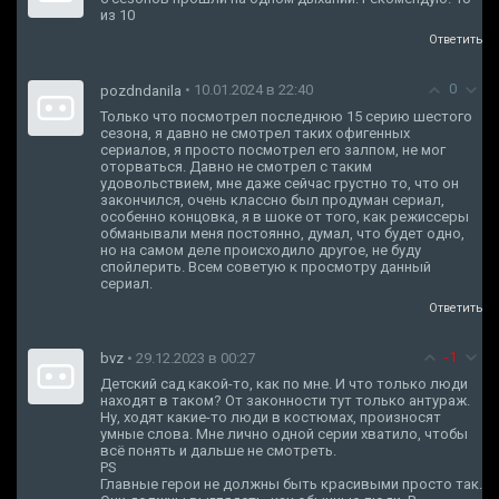
из 10
Ответить
0
• 10.01.2024 в 22:40
pozdndanila
Только что посмотрел последнюю 15 серию шестого
сезона, я давно не смотрел таких офигенных
сериалов, я просто посмотрел его залпом, не мог
оторваться. Давно не смотрел с таким
удовольствием, мне даже сейчас грустно то, что он
закончился, очень классно был продуман сериал,
особенно концовка, я в шоке от того, как режиссеры
обманывали меня постоянно, думал, что будет одно,
но на самом деле происходило другое, не буду
спойлерить. Всем советую к просмотру данный
сериал.
Ответить
-1
bvz
• 29.12.2023 в 00:27
Детский сад какой-то, как по мне. И что только люди
находят в таком? От законности тут только антураж.
Ну, ходят какие-то люди в костюмах, произносят
умные слова. Мне лично одной серии хватило, чтобы
всё понять и дальше не смотреть.
PS
Главные герои не должны быть красивыми просто так.