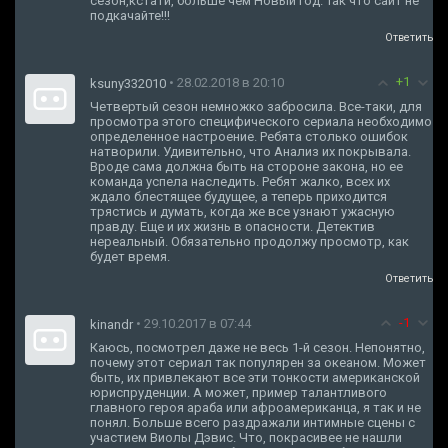
сезон,кстати, больше чем Новый год. Так что сайт не
подкачайте!!!
Ответить
+1
• 28.02.2018 в 20:10
ksuny332010
Четвертый сезон немножко забросила. Все-таки, для
просмотра этого специфического сериала необходимо
определенное настроение. Ребята столько ошибок
натворили. Удивительно, что Анализ их покрывала.
Вроде сама должна быть на стороне закона, но ее
команда успела наследить. Ребят жалко, всех их
ждало блестящее будущее, а теперь приходится
трястись и думать, когда же все узнают ужасную
правду. Еще и их жизнь в опасности. Детектив
нереальный. Обязательно продолжу просмотр, как
будет время.
Ответить
-1
• 29.10.2017 в 07:44
kinandr
Каюсь, посмотрел даже не весь 1-й сезон. Непонятно,
почему этот сериал так популярен за океаном. Может
быть, их привлекают все эти тонкости американской
юриспруденции. А может, пример талантливого
главного героя араба или афроамериканца, я так и не
понял. Больше всего раздражали интимные сцены с
участием Виолы Дэвис. Что, покрасивее не нашли