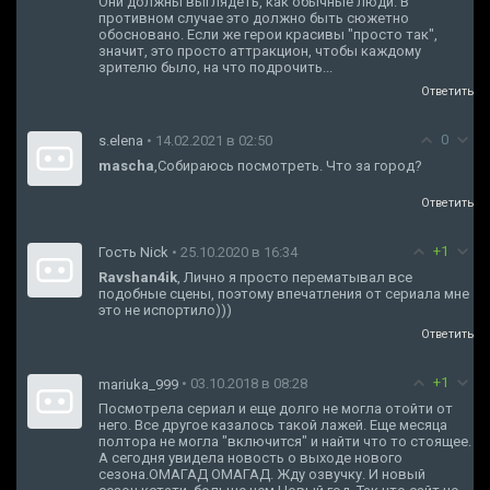
Они должны выглядеть, как обычные люди. В
противном случае это должно быть сюжетно
обосновано. Если же герои красивы "просто так",
значит, это просто аттракцион, чтобы каждому
зрителю было, на что подрочить...
Ответить
0
s.elena
• 14.02.2021 в 02:50
mascha
,Собираюсь посмотреть. Что за город?
Ответить
+1
Гость Nick
• 25.10.2020 в 16:34
Ravshan4ik
, Лично я просто перематывал все
подобные сцены, поэтому впечатления от сериала мне
это не испортило)))
Ответить
+1
• 03.10.2018 в 08:28
mariuka_999
Посмотрела сериал и еще долго не могла отойти от
него. Все другое казалось такой лажей. Еще месяца
полтора не могла "включится" и найти что то стоящее.
А сегодня увидела новость о выходе нового
сезона.ОМАГАД ОМАГАД. Жду озвучку. И новый