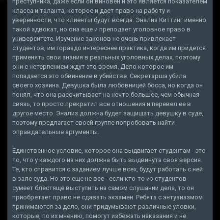
преступника, даже если он виновен и это является показателем
класса и таланта, которое и дает право на работу и
уверенности, что клиенты будут всегда. Энализ Киттинг именно
такой адвокат, но она еще и преподает уголовное право в
университете. Изучение законов не очень привлекает
студентов, им гораздо интереснее практика, когда им придется
применять свои знания в реальных уголовных делах, поэтому
они с нетерпением ждут это время. Дело которое им
попадается это обвинение в убийстве. Секретарша убила
своего хозяина. Девушка была любовницей босса, но когда он
понял, что она рассчитывает на нечто большее, чем обычная
связь, то просто прекратил все отношения и перевел ее в
другое место. Энализ должна будет защищать девушку в суде,
поэтому предлагает своей группе попробовать найти
оправдательные аргументы.
Единственное условие, которое она выдвигает студентам - это
то, что у каждого из них должна быть выдвинута своя версия.
Те, кто справится с заданием лучше всех, будут работать с ней
в зале суда. Но это еще не все - если кто-то из студентов
сумеет блестяще выступить на самом слушании дела, то он
приобретает право не сдавать экзамен. Ребята с энтузиазмом
принимаются за дело, они придумывают различные уловки,
которые, по их мнению, помогут избежать наказания и не