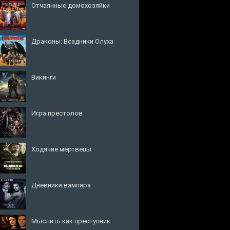
Отчаянные домохозяйки
Драконы: Всадники Олуха
Викинги
Игра престолов
Ходячие мертвецы
Дневники вампира
Мыслить как преступник