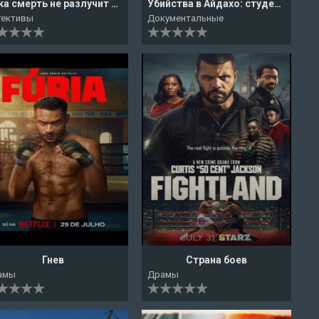
Пока смерть не разлучит нас
Убийства в Айдахо: студенческий кошмар
тективы
Документальные
Гнев
Страна боев
амы
Драмы