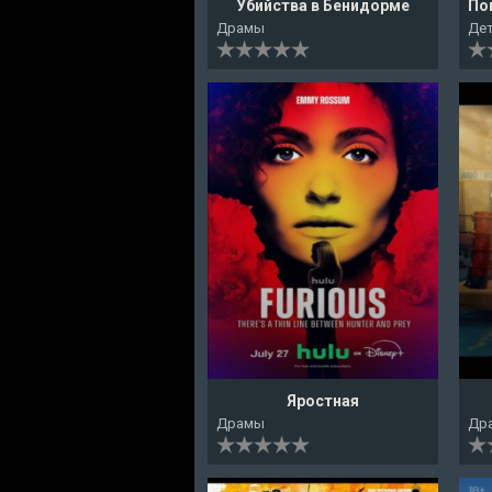
Убийства в Бенидорме
Драмы
Де
Яростная
Драмы
Др