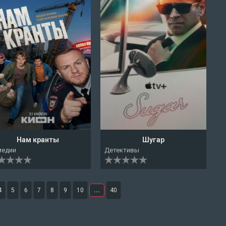
Нам кранты
Шугар
медии
Детективы
4
5
6
7
8
9
10
...
40