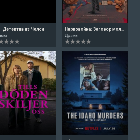
Детектив из Челси
Нарковойна: Заговор молчания / Война с наркотиками: Молчание заговорщиков
амы
Драмы