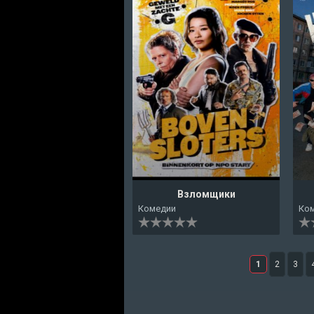
Взломщики
Комедии
Ко
1
2
3