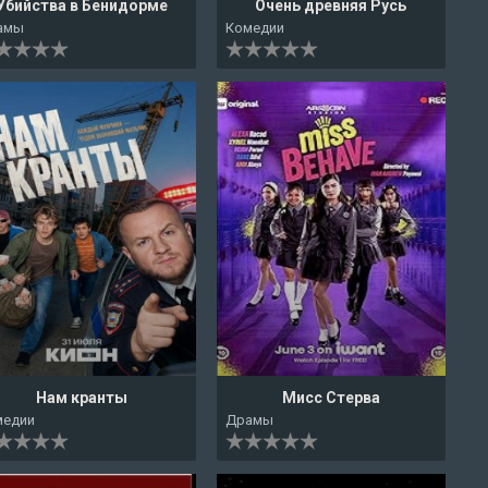
Убийства в Бенидорме
Очень древняя Русь
амы
Комедии
Нам кранты
Мисс Стерва
медии
Драмы