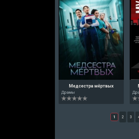
Медсестра мёртвых
Драмы
Др
1
2
3