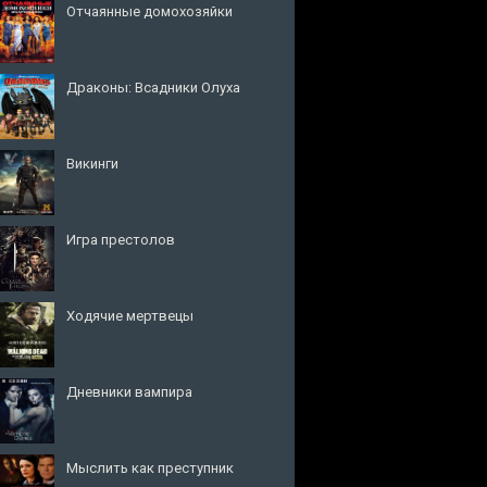
Отчаянные домохозяйки
Драконы: Всадники Олуха
Викинги
Игра престолов
Ходячие мертвецы
Дневники вампира
Мыслить как преступник