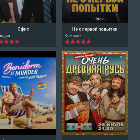
Офис
Не с первой попытки
медии
Комедии