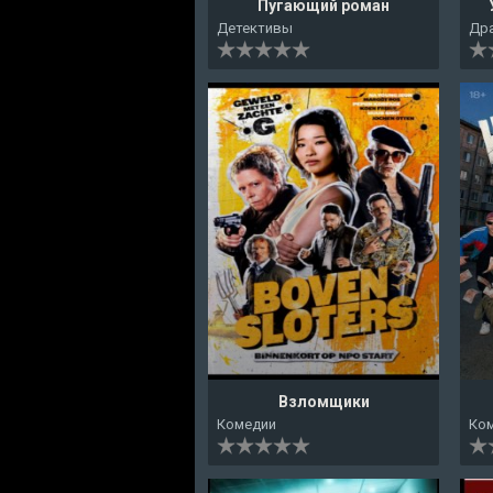
Пугающий роман
Детективы
Др
Взломщики
Комедии
Ко