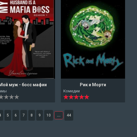
Мой муж - босс мафии
Рик и Морти
амы
Комедии
4
5
6
7
8
9
10
...
44