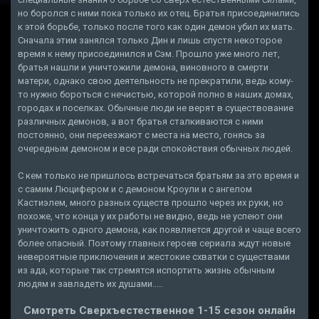
но боролся с ними пока только их отец. Братья присоединились
к этой борьбе, только после того как один демон убил их мать.
Сначала этим занялся только Дин и лишь спустя некоторое
время к нему присоединился и Сэм. Прошло уже много лет,
братья нашли и уничтожили демона, виновного в смерти
матери, однако свою деятельность не прекратили, ведь кому-
то нужно бороться с нечистью, которой полно в наших домах,
городах и поселках. Обычные люди не верят в существование
различных демонов, а вот братья сталкиваются с ними
постоянно, они переезжают с места на место, гонясь за
очередным демоном и все ради спокойствия обычных людей.
С кем только не пришлось встречаться братьям за это время и
с самим Люцифером и с демоном Кроули и с ангелом
Кастиэлем, много разных существ прошло через их руки, но
похоже, что конца у их работы не видно, ведь не успеют они
уничтожить одного демона, как появляется другой и чаще всего
более опасный. Поэтому главных героев сериала ждут новые
невероятные приключения и жестокие схватки с существами
из ада, которые так стремятся испортить жизнь обычным
людям и завладеть их душами.....
Смотреть Сверхъестественное 1-15 сезон онлайн