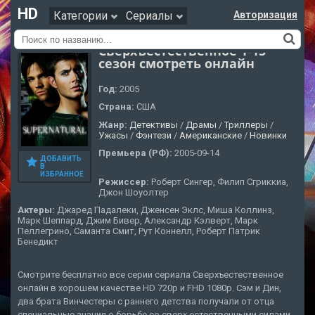
HD
Категории
Сериалы
Авторизация
Сверхъестественное 1-15
сезон смотреть онлайн
Год:
2005
Страна:
США
Жанр:
Детективы
/
Драмы
/
Триллеры
/
Ужасы
/
Фэнтези
/
Американские
/
Новинки
Премьера (РФ):
2005-09-14
ДОБАВИТЬ
В
ИЗБРАННОЕ
Режиссер:
Роберт Сингер, Филип Сгриккиа,
Джон Шоуолтер
Актеры:
Джаред Падалеки, Дженсен Эклс, Миша Коллинз,
Марк Шеппард, Джим Бивер, Александр Кэлверт, Марк
Пеллегрино, Саманта Смит, Рут Коннелл, Роберт Патрик
Бенедикт
Смотрите бесплатно все серии сериала Сверхъестественное
онлайн в хорошем качестве HD 720p и FHD 1080p. Сэм и Дин,
два брата Винчестеры с раннего детства получали от отца
специальные знания о борьбе со сверх естественными силами,