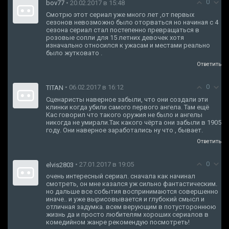
0
• 20.02.2017 в 15:48
bov77
Смотрю этот сериал уже много лет ,от первых
сезонов невозможно было оторваться но начиная с 4
сезона сериал стал постепенно превращаться в
розовые сопли для 15 летних девочек хотя
изначально относился к ужасам и местами реально
было жутковато .
Ответить
0
• 06.02.2017 в 16:12
TITAN
Сценаристы наверное забыли, что они создали эти
клинки когда убили самого первого ангела. Там ещё
Кас говорил что такого оружия не было и ангелы
никогда не умирали.Так какого чёрта они забыли в 1905
году. Они наверное заработались ну что , бывает.
Ответить
0
• 27.01.2017 в 19:05
elvis2803
очень интересный сериал. сначала как начинал
смотреть, он мне казался уж сильно фантастическим.
но дальше все события воспринимаются совершенно
иначе.. и уже вырисовывается и глубокий смысл и
отличная задумка. всем верующим в потустороннюю
жизнь да и просто любителям хороших сериалов в
комедийном жанре рекомендую посмотреть!