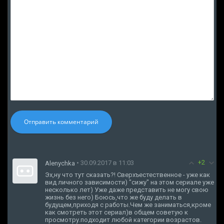
Отправить комментарий
+2
• 30.09.2017 в 11:03
Alenychka
Эх,ну что тут сказать?! Сверхъестественное - уже как
вид личного зависимости) "сижу" на этом сериале уже
несколько лет) Уже даже представить не могу свою
жизнь без него) Боюсь,что же буду делать в
будущем,приходя с работы.Чем же заниматься,кроме
как смотреть этот сериал)в общем советую к
просмотру.подходит любой категории возрастов.