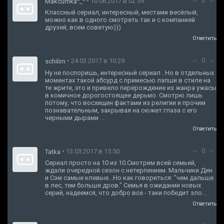
0
• 10.06.2017 в 02:59
Makcumka^_^
Классный сериал, интересный, местами весёлый,
можно как в одного смотреть так и с компанией
друзей, всем советую)))
Ответить
0
• 24.03.2017 в 10:29
schilim
Ну не поспоришь, интересный сериал . Но в отдельных
моментах такой абсурд с примесью лапши в стиле на
те жрите, это и привело перерождение из жанра ужасы
в комичное дорогостоящее дерьмо. Смотрю лишь
потому, что восхищен фактами из религии и прочим
познавательным, закрывая на сюжет глаза с его
черными дырами ...
Ответить
0
• 13.03.2017 в 15:50
Tatka
Сериал просто на 10 из 10.Смотрим всей семьей,
ждали очередной сезон с нетерпением. Мальчики Дин
и Сэм самые клевые...Но как говориться: "чем дальше
в лес, тем больше дров." Семья в ожидании новых
серий, надеемся, что добро все - таки победит зло...
Ответить