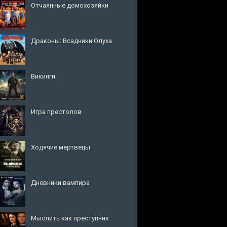
Отчаянные домохозяйки
Драконы: Всадники Олуха
Викинги
Игра престолов
Ходячие мертвецы
Дневники вампира
Мыслить как преступник