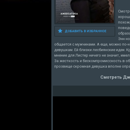
Смотр
хороше
похожа
поведе
ДОБАВИТЬ В ИЗБРАННОЕ
образа
Энн но
общается с мужчинами. А еще, можно по-
девушкам. Ей близки лесбиянские идеи. 
мнение для Листер ничего не значит, имела
За жесткость и бескомпромиссность в о
прозвище скромная девушка вполне опр
Смотреть Дж