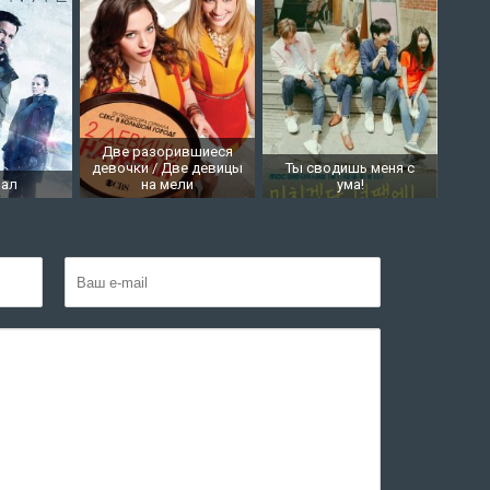
Две разорившиеся
девочки / Две девицы
Ты сводишь меня с
нал
на мели
ума!