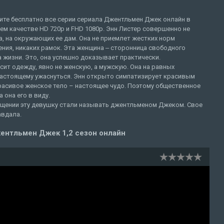
ите бесплатно все серии сериала Джентльмен Джек онлайн в
м качестве HD 720p и FHD 1080p. Энн Листер совершенно не
, на окружающих ее дам. Она не приемлет жестких норм
ния, никаких рамок. Эта женщина ‒ сторонница свободного
 жизни. Это, она успешно доказывает практически.
сит одежду, явно не женскую, а мужскую. Она на равных
настоящему ужаснуться. Энн открыто симпатизирует красивым
Красивое женское тело – настоящее чудо. Поэтому общественное
 она его в виду.
бщении эту девушку стали называть джентльменом Джеком. Свое
авдала.
ентльмен Джек 1,2 сезон онлайн