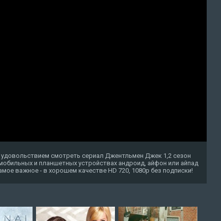
с удовольствием смотреть сериал Джентльмен Джек 1,2 сезон
 мобильных и планшетных устройствах андроид, айфон или айпад
о самое важное - в хорошем качестве HD 720, 1080p без подписки!