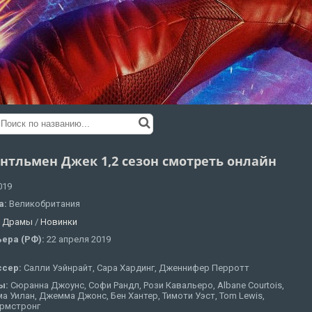
нтльмен Джек 1,2 сезон смотреть онлайн
019
а:
Великобритания
:
Драмы
/
Новинки
ера (РФ):
22 апреля 2019
ссер:
Салли Уэйнрайт, Сара Хардинг, Дженнифер Перротт
ы:
Сюранна Джоунс, Софи Рандл, Рози Кавальеро, Albane Courtois,
 Уилан, Джемма Джонс, Бен Хантер, Тимоти Уэст, Tom Lewis,
рмстронг