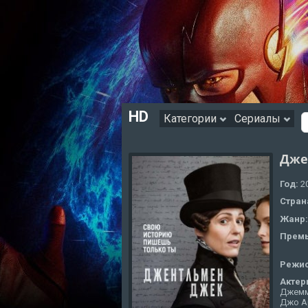
HD
Категории
Сериалы
Дже
Год:
2
Стран
Жанр
Премь
Режи
Актер
Джемма
Джо А