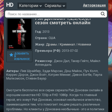
HD
Категории
Сериалы
Авторизация
Рэй Донован 1,2,3,4,5,6,7
сезон смотреть онлайн
Год:
2013
Страна:
США
Жанр:
Драмы
/
Криминал
/
Новинки
Премьера (РФ):
2013-07-02
ДОБАВИТЬ
В
ИЗБРАННОЕ
Режиссер:
Джон Дал, Такер Гейтс, Майкл
Аппендаль
Актеры:
Лив Шрайбер, Эдди Марсан, Дэш Майок, Пуч Холл,
Кэррис Дорси, Джон Войт, Кэтрин Менниг, Девон Бэгби, Паула
Малкомсон, Стивен Бауэр
Смотрите бесплатно все серии сериала Рэй Донован онлайн в
хорошем качестве HD 720p и FHD 1080p. Когда-то главный
герой, его зовут Рэй Донован, основал необычное агентство,
занимающееся тем, что помогает людям решать различные
проблемы. Но клиенты у Донована необычные - это и политики