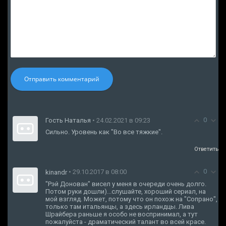
Отправить комментарий
0
Гость Наталья
• 24.02.2021 в 09:23
Сильно. Уровень как "Во все тяжкие".
Ответить
0
• 29.10.2017 в 08:00
kinandr
"Рэй Донован" висел у меня в очереди очень долго.
Потом руки дошли)...слушайте, хороший сериал, на
мой взгляд. Может, потому что он похож на "Сопрано",
только там итальянцы, а здесь ирландцы. Лива
Шрайбера раньше я особо не воспринимал, а тут
пожалуйста - драматический талант во всей красе.