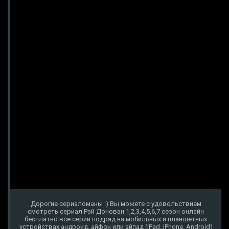
Дорогие сериаломаны :) Вы можете с удовольствием
смотреть сериал Рэй Донован 1,2,3,4,5,6,7 сезон онлайн
бесплатно все серии подряд на мобильных и планшетных
устройствах андроид, айфон или айпад (iPad, iPhone, Android)