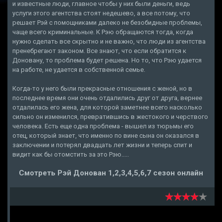
и известные люди, главное чтобы у них были деньги, ведь
услуги этого агентства стоят недешево, а все потому, что
решает Рэй с помощниками далеко не безобидные проблемы,
чаще всего криминальные. К Рэю обращаются тогда, когда
нужно сделать все скрытно и не важно, что люди из агентства
пренебрегают законом. Все знают, что если обратится к
Доновану, то проблема будет решена. Но то, что Рэю удается
на работе, не удается в собственной семье.
Когда-то у него были прекрасные отношения с женой, но в
последнее время они очень отдалились друг от друга, вернее
отдалилась его жена, для которой заметнее всего насколько
сильно он изменился, превратившись в жестокого и черствого
человека. Есть еще одна проблема - вышел из тюрьмы его
отец, который знает, что именно по вине сына он оказался в
заключении и потерял двадцать лет жизни и теперь спит и
видит как бы отомстить за это Рэю.....
Смотреть Рэй Донован 1,2,3,4,5,6,7 сезон онлайн