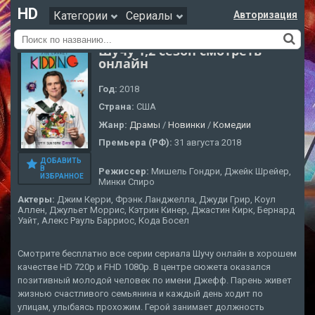
HD
Категории
Сериалы
Авторизация
Шучу 1,2 сезон смотреть
онлайн
Год:
2018
Страна:
США
Жанр:
Драмы
/
Новинки
/
Комедии
Премьера (РФ):
31 августа 2018
ДОБАВИТЬ
В
Режиссер:
Мишель Гондри, Джейк Шрейер,
ИЗБРАННОЕ
Минки Спиро
Актеры:
Джим Керри, Фрэнк Ланджелла, Джуди Грир, Коул
Аллен, Джульет Моррис, Кэтрин Кинер, Джастин Кирк, Бернард
Уайт, Алекс Рауль Барриос, Кода Босел
Смотрите бесплатно все серии сериала Шучу онлайн в хорошем
качестве HD 720p и FHD 1080p. В центре сюжета оказался
позитивный молодой человек по имени Джефф. Парень живет
жизнью счастливого семьянина и каждый день ходит по
улицам, улыбаясь прохожим. Герой занимает должность