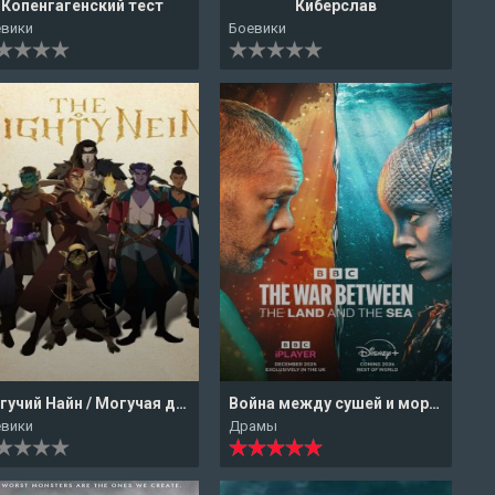
Копенгагенский тест
Киберслав
евики
Боевики
Могучий Найн / Могучая девятка
Война между сушей и морем
евики
Драмы