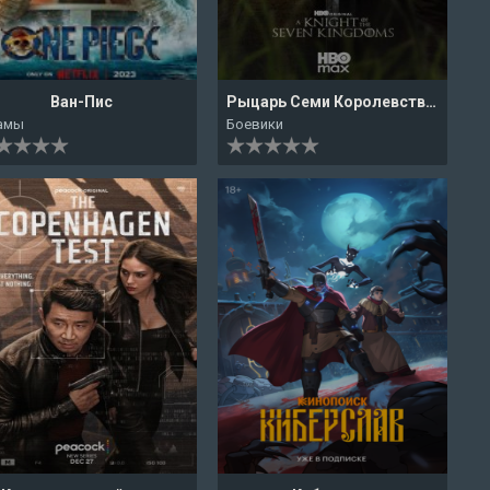
Ван-Пис
Рыцарь Семи Королевств: Межевой рыцарь
амы
Боевики