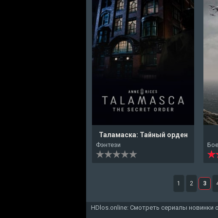
Таламаска: Тайный орден
Фэнтези
Бо
1
2
3
HDlos.online: Смотреть сериалы новинки 