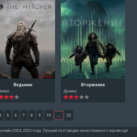
Ведьмак
Вторжение
евики
Драмы
4
5
6
7
8
9
10
...
22
онлайн 2024, 2025 года. Лучший поставщик качественного перевода!