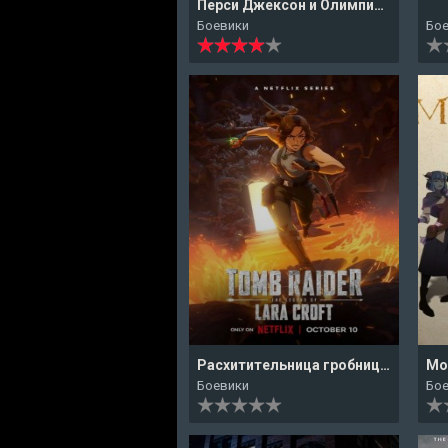
Перси Джексон и Олимпийцы
Боевики
Бо
Расхитительница гробниц: Легенда о Ларе Крофт
Боевики
Бо