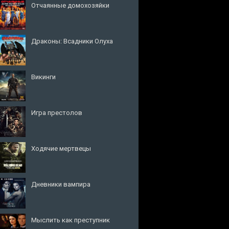
Отчаянные домохозяйки
Драконы: Всадники Олуха
Викинги
Игра престолов
Ходячие мертвецы
Дневники вампира
Мыслить как преступник