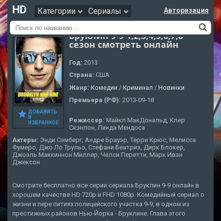
HD
Категории
Сериалы
Авторизация
Бруклин 9-9 1,2,3,4,5,6,7,8
сезон смотреть онлайн
Год:
2013
Страна:
США
Жанр:
Комедии
/
Криминал
/
Новинки
Премьера (РФ):
2013-09-18
ДОБАВИТЬ
В
Режиссер:
Майкл МакДональд, Клер
ИЗБРАННОЕ
Скэнлон, Линда Мендоса
Актеры:
Энди Сэмберг, Андре Брауэр, Терри Крюс, Мелисса
Фумеро, Джо Ло Трульо, Стефани Беатриз, Дирк Блокер,
Джоэль Маккиннон Миллер, Челси Перетти, Марк Ивэн
Джексон
Смотрите бесплатно все серии сериала Бруклин 9-9 онлайн в
хорошем качестве HD 720p и FHD 1080p. Комедийный сериал о
жизни и пере питиях полицейского участка 9-9, в одном из
престижных районов Нью-Йорка - Бруклине. Глава этого