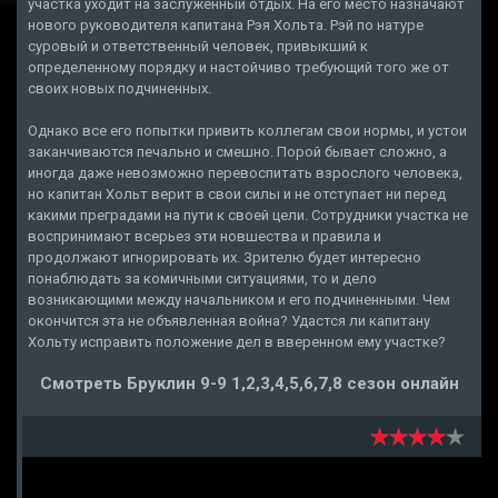
участка уходит на заслуженный отдых. На его место назначают
нового руководителя капитана Рэя Хольта. Рэй по натуре
суровый и ответственный человек, привыкший к
определенному порядку и настойчиво требующий того же от
своих новых подчиненных.
Однако все его попытки привить коллегам свои нормы, и устои
заканчиваются печально и смешно. Порой бывает сложно, а
иногда даже невозможно перевоспитать взрослого человека,
но капитан Хольт верит в свои силы и не отступает ни перед
какими преградами на пути к своей цели. Сотрудники участка не
воспринимают всерьез эти новшества и правила и
продолжают игнорировать их. Зрителю будет интересно
понаблюдать за комичными ситуациями, то и дело
возникающими между начальником и его подчиненными. Чем
окончится эта не объявленная война? Удастся ли капитану
Хольту исправить положение дел в вверенном ему участке?
Смотреть Бруклин 9-9 1,2,3,4,5,6,7,8 сезон онлайн