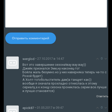
Отправить комментарий
0
• 27.10.2017 в 14:47
werglod
Вот это завершение сезона!вау вау вау))
Джейк признался Эми,ну наконец-то!
Бойла жаль безумно.но у них наверняка теперь че-то с
Розой будет)
А Холт-то!обольститель дам)а танцует как))
вообще я сначала прохладно отнеслась к этому
сериалу,а к концу сезона прониклась.серии все лучше
и лучше становятся)
Ответить
0
• 01.05.2017 в 09:47
epick87