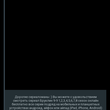
Дорогие сериаломаны :) Вы можете с удовольствием
смотреть сериал Бруклин 9-9 1,2,3,4,5,6,7,8 сезон онлайн
бесплатно все серии подряд на мобильных и планшетных
устройствах андроид, айфон или айпад (iPad, iPhone, Android)