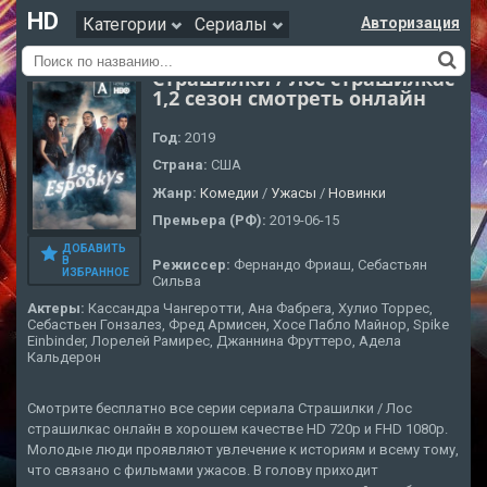
HD
Категории
Сериалы
Авторизация
Страшилки / Лос страшилкас
1,2 сезон смотреть онлайн
Год:
2019
Страна:
США
Жанр:
Комедии
/
Ужасы
/
Новинки
Премьера (РФ):
2019-06-15
ДОБАВИТЬ
В
Режиссер:
Фернандо Фриаш, Себастьян
ИЗБРАННОЕ
Сильва
Актеры:
Кассандра Чангеротти, Ана Фабрега, Хулио Торрес,
Себастьен Гонзалез, Фред Армисен, Хосе Пабло Майнор, Spike
Einbinder, Лорелей Рамирес, Джаннина Фруттеро, Адела
Кальдерон
Смотрите бесплатно все серии сериала Страшилки / Лос
страшилкас онлайн в хорошем качестве HD 720p и FHD 1080p.
Молодые люди проявляют увлечение к историям и всему тому,
что связано с фильмами ужасов. В голову приходит