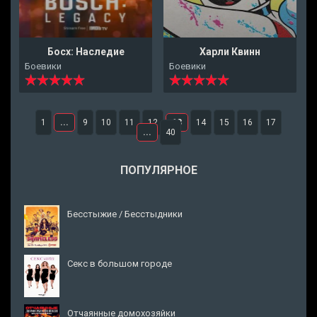
Босх: Наследие
Харли Квинн
Боевики
Боевики
1
...
9
10
11
12
13
14
15
16
17
...
40
ПОПУЛЯРНОЕ
Бесстыжие / Бесстыдники
Секс в большом городе
Отчаянные домохозяйки