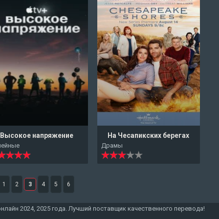
Высокое напряжение
На Чесапикских берегах
мейные
Драмы
1
2
3
4
5
6
онлайн 2024, 2025 года. Лучший поставщик качественного перевода!