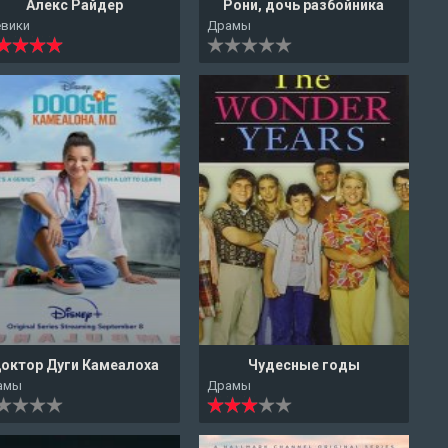
Алекс Райдер
Рони, дочь разбойника
евики
Драмы
октор Дуги Камеалоха
Чудесные годы
амы
Драмы