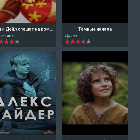
Чип и Дейл спешат на помощь
Тёмные начала
тективы
Драмы