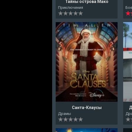
Тайны острова Мако
Приключения
Бо
Санта-Клаусы
Д
Драмы
Др