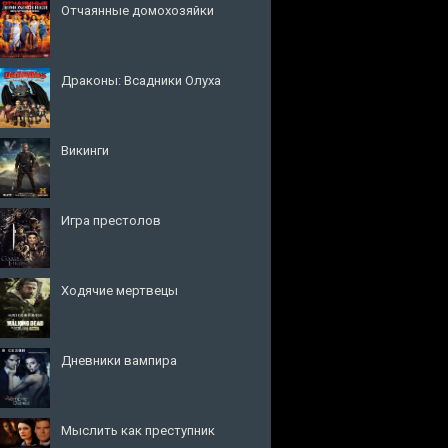
Отчаянные домохозяйки
Драконы: Всадники Олуха
Викинги
Игра престолов
Ходячие мертвецы
Дневники вампира
Мыслить как преступник