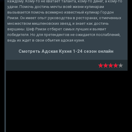
каждому. Кому-то не хватает таланта, кому-то денег, а кому-то
удачи. Помочь достичь мечты всей жизни кулинарам
вызывается помочь всемирно известный кулинар Гордон
Рэмзи. Он имеет опыт руководства в ресторанах, отмеченных
множеством мишленовских звезд, и знает как достичь
вершины. Шеф Рэмзи отберет самых лучших и выявит
победителя. Но для претендентов не ожидается послаблений,
ведь их ждет в свои объятия адская кухня.
Смотреть Адская Кухня 1-24 сезон онлайн