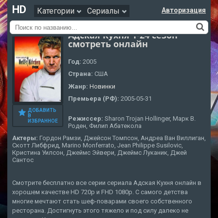
HD
Категории
Сериалы
Авторизация
Адская Кухня 1-24 сезон
смотреть онлайн
Год:
2005
Страна:
США
Жанр:
Новинки
Премьера (РФ):
2005-05-31
ДОБАВИТЬ
В
Режиссер:
Sharon Trojan Hollinger, Марк В.
ИЗБРАННОЕ
Роден, Филип Абатекола
Актеры:
Гордон Рамзи, Джейсон Томпсон, Андреа Ван Виллиган,
Скотт Либфрид, Marino Monferrato, Jean Philippe Susilovic,
Кристина Уилсон, Джеймс Эйвери, Джеймс Луканик, Джей
Сантос
Смотрите бесплатно все серии сериала Адская Кухня онлайн в
хорошем качестве HD 720p и FHD 1080p. С самого детства
многие мечтают стать шеф-поварами своего собственного
ресторана. Достигнуть этого тяжело и под силу далеко не