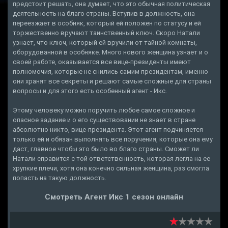
предстоит решать, она думает, что это обычная политическая
деятельность на благо страны. Вступив в должность, она
переезжает в особняк, который ей положен по статусу и ей
торжественно вручают таинственный ключ. Скоро Натали
узнает, что ключ, который ей вручили от тайной комнаты,
оборудованной в особняке. Много нового женщина узнает и о
своей работе, оказывается все вице-президенты имеют
полномочия, которые не снились самим президентам, именно
они хранят все секреты и решают самые сложные для страны
вопросы и для этого есть особенный агент - Икс.
Этому человеку можно поручить любое самое сложное и
опасное задание и о его существовании не знает в стране
абсолютно никто, вице-президента. Этот агент подчиняется
только ей и обязан выполнять все поручения, которые она ему
даст, главное чтобы это было во благо страны. Сможет ли
Натали справится с той ответственность, которая легла на ее
хрупкие плечи, хотя она конечно сильная женщина, раз смогла
попасть на такую должность.
Смотреть Агент Икс 1 сезон онлайн