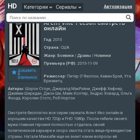
HD
Категории
Сериалы
Авторизация
Агент Икс 1 сезон смотреть
онлайн
Год:
2015
Страна:
США
Жанр:
Боевики
/
Драмы
/
Новинки
Премьера (РФ):
2015-11-09
ДОБАВИТЬ
В
Режиссер:
Питер О’Фаллон, Кевин Брэй, Ута
ИЗБРАННОЕ
Бризвитц
Актеры:
Шэрон Стоун, Джералд МакРэйни, Джефф Хефнер,
Джейми Шеридан, Джон Ши, Майк Колтер, Эндрю Ховард, Ольга
Фонда, Кэролин Стотс, Роб Нортон
Смотрите бесплатно все серии сериала Агент Икс онлайн в
хорошем качестве HD 720p и FHD 1080p. После гибели своего
мужа главная героиня полностью отдалась своей
политической карьере и скоро смогла стать вице-президентом
страны. Натали Маккаби еще не знает какие вопросы ей