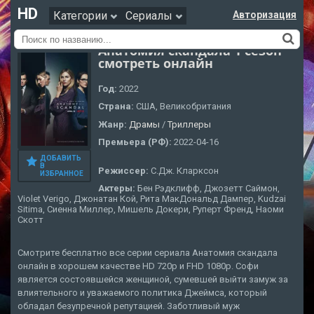
HD
Категории
Сериалы
Авторизация
Анатомия скандала 1 сезон
смотреть онлайн
Год:
2022
Страна:
США, Великобритания
Жанр:
Драмы
/
Триллеры
Премьера (РФ):
2022-04-16
ДОБАВИТЬ
В
Режиссер:
С.Дж. Кларксон
ИЗБРАННОЕ
Актеры:
Бен Рэдклифф, Джозетт Саймон,
Violet Verigo, Джонатан Кой, Рита МакДональд Дампер, Kudzai
Sitima, Сиенна Миллер, Мишель Докери, Руперт Френд, Наоми
Скотт
Смотрите бесплатно все серии сериала Анатомия скандала
онлайн в хорошем качестве HD 720p и FHD 1080p. Софи
является состоявшейся женщиной, сумевшей выйти замуж за
влиятельного и уважаемого политика Джеймса, который
обладал безупречной репутацией. Заботливый муж