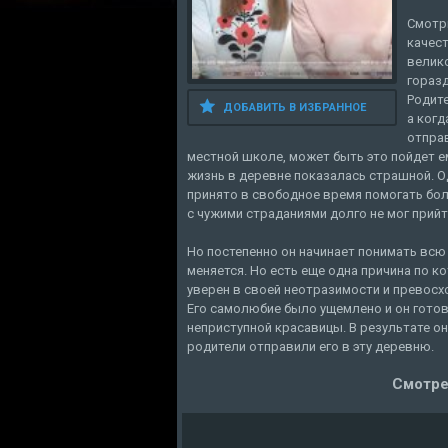
Смотр
качест
велико
гораз
Родите
ДОБАВИТЬ В ИЗБРАННОЕ
а когд
отправ
местной школе, может быть это пойдет ем
жизнь в деревне показалась страшной. О
принято в свободное время помогать бол
с чужими страданиями долго не мог прийти
Но постепенно он начинает понимать всю
меняется. Но есть еще одна причина по к
уверен в своей неотразимости и превосх
Его самолюбие было ущемлено и он готов
неприступной красавицы. В результате он
родители отправили его в эту деревню.
Смотре