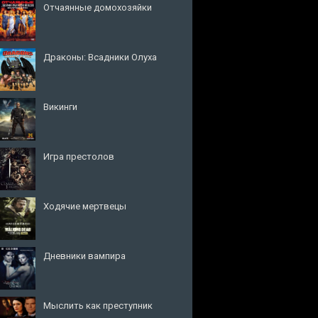
Отчаянные домохозяйки
Драконы: Всадники Олуха
Викинги
Игра престолов
Ходячие мертвецы
Дневники вампира
Мыслить как преступник