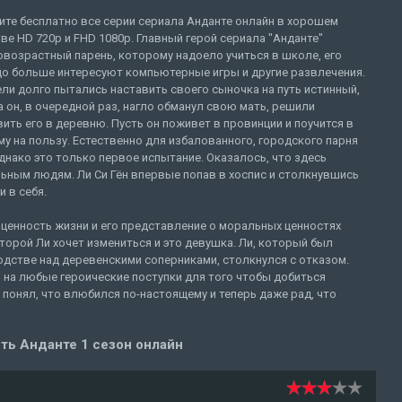
ите бесплатно все серии сериала Анданте онлайн в хорошем
ве HD 720p и FHD 1080p. Главный герой сериала "Анданте"
возрастный парень, которому надоело учиться в школе, его
до больше интересуют компьютерные игры и другие развлечения.
ли долго пытались наставить своего сыночка на путь истинный,
а он, в очередной раз, нагло обманул свою мать, решили
ить его в деревню. Пусть он поживет в провинции и поучится в
у на пользу. Естественно для избалованного, городского парня
днако это только первое испытание. Оказалось, что здесь
ьным людям. Ли Си Гён впервые попав в хоспис и столкнувшись
 в себя.
 ценность жизни и его представление о моральных ценностях
оторой Ли хочет измениться и это девушка. Ли, который был
одстве над деревенскими соперниками, столкнулся с отказом.
 на любые героические поступки для того чтобы добиться
 понял, что влюбился по-настоящему и теперь даже рад, что
ть Анданте 1 сезон онлайн