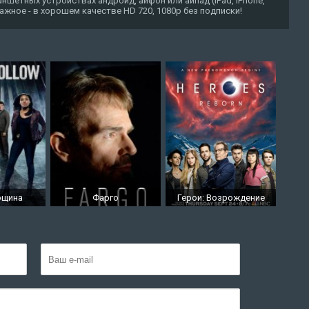
ншетных устройствах андроид, айфон или айпад (iPad, iPhone,
 важное - в хорошем качестве HD 720, 1080p без подписки!
ощина
Фарго
Герои: Возрождение