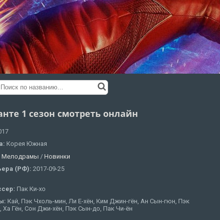
анте 1 сезон смотреть онлайн
017
а:
Корея Южная
:
Мелодрамы
/
Новинки
ера (РФ):
2017-09-25
ссер:
Пак Ки-хо
ы:
Кай, Пэк Чхоль-мин, Ли Е-хён, Ким Джин-гён, Ан Сын-гюн, Пэк
, Ха Гён, Сон Джи-хён, Пэк Сын-до, Пак Чи-ён