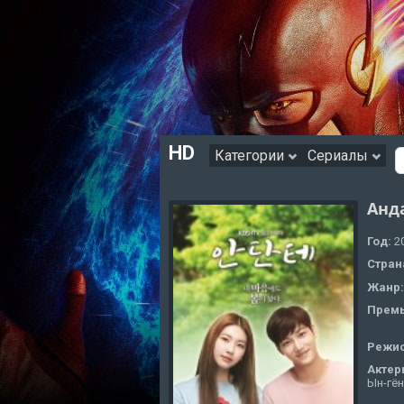
HD
Категории
Сериалы
Анд
Год:
2
Стран
Жанр
Премь
Режи
Актер
Ын-гён