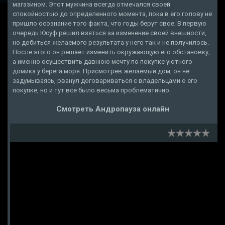
магазином. Этот мужчина всегда отмечался своей
спокойностью до определенного момента, пока в его голову не
пришло осознание того факта, что годы берут свое. В первую
очередь Юсуф решил взяться за изменение своей внешности,
но добиться желаемого результата у него так и не получилось.
После этого он решает изменить окружающую его обстановку,
а именно осуществить давнюю мечту по покупке уютного
домика у берега моря. Присмотрев желаемый дом, он не
задумываясь, рванул договариваться с владельцами о его
покупке, но и тут все было весьма проблематично.
Смотреть Андропауза онлайн