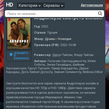
HD
Категории
Сериалы
Авторизация
Андропауза смотреть онлайн
Год:
2022
Страна:
Турция
Жанр:
Драмы
/
Комедии
Премьера (РФ):
2022-10-08
ДОБАВИТЬ
Режиссер:
Дурул Тайлан, Ягмур Тайлан
В
ИЗБРАННОЕ
Актеры:
Гюльчин Сантырджыоглу, Юлия
Соболь, Энгин Гюнайдын, Шебнем
Хассанисоуги, Тургут Тунчалп, Тамер Карадаглы, Дерья
Карадаш, Дога Зейнеп Догуслу, Зеинеп Селимоглу, Melissa Dilber
Смотрите бесплатно все серии сериала Андропауза онлайн в
хорошем качестве HD 720p и FHD 1080p. Действия сериала
разворачиваются в одном довольно скромном, но весьма
привлекательном городе Мармарисе. Именно там
располагается главный герой Юсуф. К своим взрослым годам
мужчина обзавелся собственным маленьким продуктовым