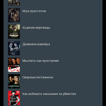
Игра престолов
Ходячие мертвецы
Дневники вампира
Мыслить как преступник
Сверхъестественное
Как избежать наказания за убийство