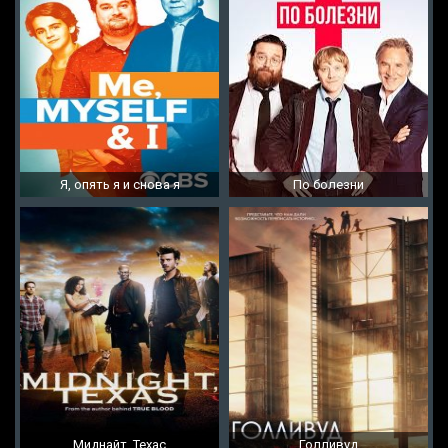
Я, опять я и снова я
По болезни
Миднайт, Техас
Голливуд