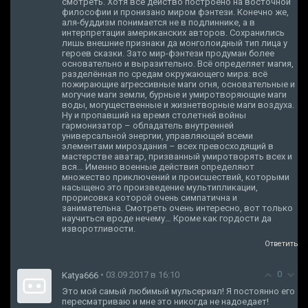
смотреть. Хотя всё действо построено на восточной
философии и пронизано миром фэнтези. Конечно же,
аля-буддизм понимается не в подлиннике, а в
интерпретации американских авторов. Сохранились
лишь внешние признаки да монголоидный тип лица у
героев сказки. Зато мир-фэнтези продуман более
основательно и выразительно. Всё определяет магия,
разделённая по средам окружающего мира: всё
пожирающие агрессивные маги огня, основательные и
могучие маги земли, бурные и умиротворяющие маги
воды, могущественные и жизнетворные маги воздуха.
Ну и пропавший на время столетней войны
гармонизатор – обладатель внутренней
универсальной энергии, управляющей всеми
элементами мироздания – всех превосходящий в
мастерстве аватар, призванный умиротворять всех и
вся… Именно военные действия определяют
множество приключений и происшествий, которыми
насыщено это произведение мультипликации,
прорисовка которой очень симпатична и
занимательна. Смотреть очень интересно, вот только
научиться вроде нечему… Кроме как гордости да
изворотливости.
Ответить
0
• 03.09.2017 в 16:10
Katya666
Это мой самый любимый мульсериал! Я постоянно его
пересматриваю и мне это никогда не надоедает!