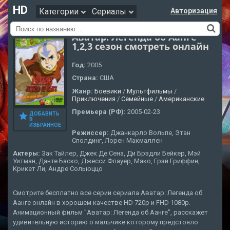
HD
Категории
Сериалы
Авторизация
Аватар: Легенда об Аанге
1,2,3 сезон смотреть онлайн
Год:
2005
Страна:
США
Жанр:
Боевики
/
Мультфильмы
/
Приключения
/
Семейные
/
Американские
Премьера (РФ):
2005-02-23
ДОБАВИТЬ
В
ИЗБРАННОЕ
Режиссер:
Джанкарло Вольпе, Этан
Сполдинг, Лорен Макмаллен
Актеры:
Зак Тайлер, Джек Де Сена, Ди Брэдли Бейкер, Мэй
Уитман, Данте Баско, Джесси Флауер, Мако, Грэй Гриффин,
Крикет Ли, Андре Сольюццо
Смотрите бесплатно все серии сериала Аватар: Легенда об
Аанге онлайн в хорошем качестве HD 720p и FHD 1080p.
Анимационный фильм "Аватар: Легенда об Аанге", расскажет
удивительную историю о мальчике которому предстояло