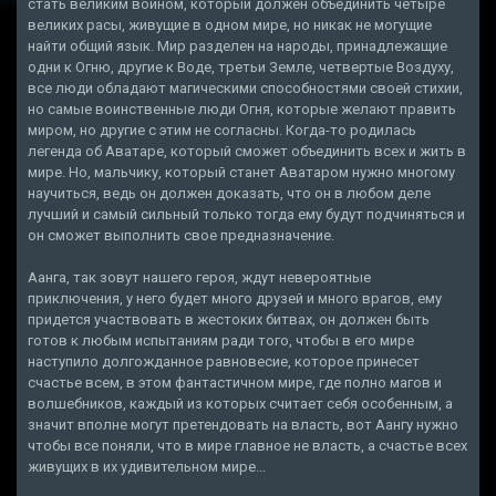
стать великим воином, который должен объединить четыре
великих расы, живущие в одном мире, но никак не могущие
найти общий язык. Мир разделен на народы, принадлежащие
одни к Огню, другие к Воде, третьи Земле, четвертые Воздуху,
все люди обладают магическими способностями своей стихии,
но самые воинственные люди Огня, которые желают править
миром, но другие с этим не согласны. Когда-то родилась
легенда об Аватаре, который сможет объединить всех и жить в
мире. Но, мальчику, который станет Аватаром нужно многому
научиться, ведь он должен доказать, что он в любом деле
лучший и самый сильный только тогда ему будут подчиняться и
он сможет выполнить свое предназначение.
Аанга, так зовут нашего героя, ждут невероятные
приключения, у него будет много друзей и много врагов, ему
придется участвовать в жестоких битвах, он должен быть
готов к любым испытаниям ради того, чтобы в его мире
наступило долгожданное равновесие, которое принесет
счастье всем, в этом фантастичном мире, где полно магов и
волшебников, каждый из которых считает себя особенным, а
значит вполне могут претендовать на власть, вот Аангу нужно
чтобы все поняли, что в мире главное не власть, а счастье всех
живущих в их удивительном мире...