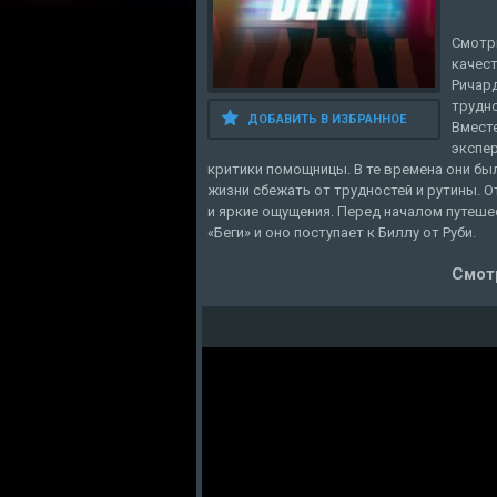
Смотри
качест
Ричард
трудно
ДОБАВИТЬ В ИЗБРАННОЕ
Вмест
экспер
критики помощницы. В те времена они б
жизни сбежать от трудностей и рутины. 
и яркие ощущения. Перед началом путеше
«Беги» и оно поступает к Биллу от Руби.
Смотр