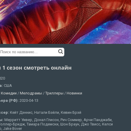
 1 сезон смотреть онлайн
020
а:
США
:
Комедии
/
Мелодрамы
/
Триллеры
/
Новинки
ера (РФ):
2020-04-13
ссер:
Кейт Дэннис, Натали Бэйли, Кевин Брэй
ы:
Мерритт Уивер, Донал Глисон, Рич Соммер, Арчи Панджаби,
оллер-Бридж, Тамара Подемски, Шон Браун, Джо Твисс, Келси
, Jake Bover