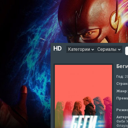
HD
Категории
Сериалы
Беги
Год:
2
Стран
Жанр
Премь
Режи
Актер
Фиби У
Флауэр