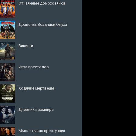
Отчаянные домохозяйки
Драконы: Всадники Олуха
Викинги
Игра престолов
Ходячие мертвецы
Дневники вампира
Мыслить как преступник