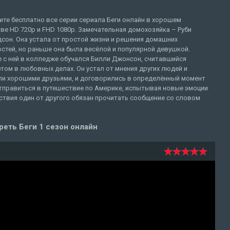
те бесплатно все серии сериала Беги онлайн в хорошем
ве HD 720p и FHD 1080p. Замечательная домохозяйка – Руби
сон. Она устала от простой жизни и решения домашних
стей, но раньше она была весёлой и популярной девушкой.
е с ней в колледже обучался Билли Джонсон, считавшийся
том в любовных делах. Он устал от мнения других людей и
ыли хорошими друзьями, и договорились в определённый момент
Отправиться в путешествие по Америке, испытывая новые эмоции
ствия один от другого обязан прочитать сообщение со словом
еть Беги 1 сезон онлайн