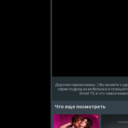
Дорогие сериаломаны :) Вы можете с уд
серии подряд на мобильных и планшетны
Smart TV, и что самое важн
Что еще посмотреть