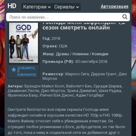
HD
Категории
Сериалы
Авторизация
Господь меня зафрендил 1,2
сезон смотреть онлайн
Год:
2018
Страна:
США
Жанр:
Драмы
/
Новинки
/
Комедии
Премьера (РФ):
30 сентября 2018
ДОБАВИТЬ
В
Режиссер:
Маркос Сига, Даррен Грант, Джо
ИЗБРАННОЕ
Мортон
Актеры:
Брэндон Майкл Холл, Вайолетт Бин, Сурадж Шарма,
Джависия Лесли, Джо Мортон, Эрика Джимпел, Шази Раджа,
Франческа Баэр, Рэйчел Бэй Джонс, Адам Голдберг
Смотрите бесплатно все серии сериала Господь меня
зафрендил онлайн в хорошем качестве HD 720p и FHD 1080p.
Майлз Файнер относит себя к убежденным атеистам. Он
отрицает любое упоминание о Боге, добродетели, но так было
до того, пока к нему в социальной сети не добавился друг с