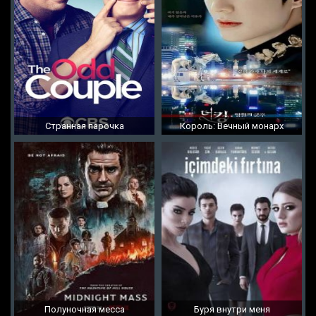
Странная парочка
Король: Вечный монарх
Полуночная месса
Буря внутри меня