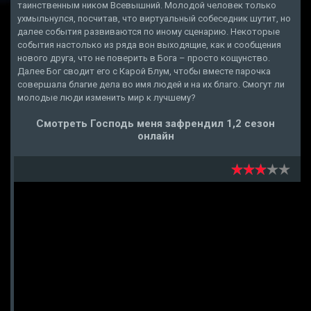
таинственным ником Всевышний. Молодой человек только
ухмыльнулся, посчитав, что виртуальный собеседник шутит, но
далее события развиваются по иному сценарию. Некоторые
события настолько из ряда вон выходящие, как и сообщения
нового друга, что не поверить в Бога – просто кощунство.
Далее Бог сводит его с Карой Блум, чтобы вместе парочка
совершала благие дела во имя людей и на их благо. Смогут ли
молодые люди изменить мир к лучшему?
Смотреть Господь меня зафрендил 1,2 сезон
онлайн