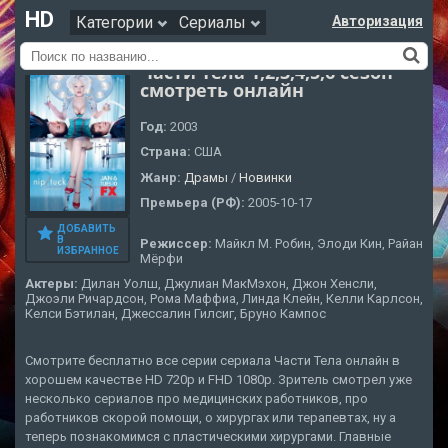
HD
Категории
Сериалы
Авторизация
Части Тела 1,2,3,4,5,6 сезон
смотреть онлайн
Год:
2003
Страна:
США
Жанр:
Драмы
/
Новинки
Премьера (РФ):
2005-10-17
ДОБАВИТЬ
В
Режиссер:
Майкл М. Робин, Элоди Кин, Райан
ИЗБРАННОЕ
Мёрфи
Актеры:
Дилан Уолш, Джулиан МакМэхон, Джон Хенсли,
Джоэли Ричардсон, Рома Маффиа, Линда Клейн, Келли Карлсон,
Келси Бэтилан, Джессалин Гилсиг, Бруно Кампос
Смотрите бесплатно все серии сериала Части Тела онлайн в
хорошем качестве HD 720p и FHD 1080p. Зритель смотрел уже
несколько сериалов про медицинских работников, про
работников скорой помощи, о хирургах или терапевтах, ну а
теперь познакомимся с пластическими хирургами. Главные