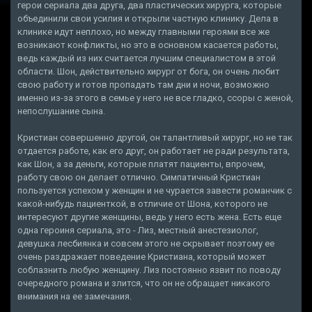
герои сериала два друга, два пластических хирурга, которые
объединили свои усилия и открыли частную клинику. Дела в
клинике идут неплохо, но между главными героями все же
возникают конфликты, но это в основном касается работы,
ведь каждый из них считается лучшим специалистом в этой
области. Шон, действительно хирург от бога, он очень любит
свою работу и готов пропадать там дни и ночи, возможно
именно из-за этого в семье у него не все гладко, ссоры с женой,
непослушание сына.
Кристиан совершенно другой, он талантливый хирург, но не так
отдается работе, как его друг, он работает не ради результата,
как Шон, а за деньги, которые платят пациенты, впрочем,
работу свою он делает отлично. Симпатичный Кристиан
пользуется успехом у женщин и не чурается завести романчик с
какой-нибудь пациенткой, в отличие от Шона, которого не
интересуют другие женщины, ведь у него есть жена. Есть еще
одна героиня сериала, это - Лиз, местный анестезиолог,
девушка лесбиянка и совсем этого не скрывает поэтому ее
очень раздражает поведение Кристиана, который может
соблазнить любую женщину. Лиз постоянно язвит по поводу
очередного романа и злится, что он не обращает никакого
внимания на ее замечания.