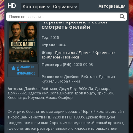
HD
Категории
Сериалы
Авторизация
Чёрный кролик 1 сезон
смотреть онлайн
Год:
2025
Страна:
США
Жанр:
Детективы
/
Драмы
/
Криминал
/
Триллеры
/
Новинки
Премьера (РФ):
2025-09-08
ДОБАВИТЬ
В
ИЗБРАННОЕ
Режиссер:
Джейсон Бейтман, Джастин
Курзель, Лора Линни
Актеры:
Джейсон Бейтман, Джуд Лоу, Эбби Ли, Дагмара
Доминчик, Одесса Янг, Сопе Дирису, Трой Коцур, Крис Кой,
Клеопатра Коулмэн, Амака Окафор
Смотрите бесплатно все серии сериала Чёрный кролик онлайн
в хорошем качестве HD 720p и FHD 1080p. Джейк Фридкен
владеет элитным нью-йоркским заведением «Черный кролик»,
где сочетаются ресторан высокого класса и площадка для