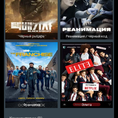
Чёрный рыцарь
Реанимация / Чёрный код
Франшиза
Элита