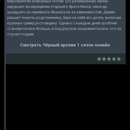
мероприятий избранных гостей. Его размеренную жизнь
нарушает возвращение старшего брата Винса, некогда
ушедшего из семейного бизнеса из-за зависимостей. Джейк
решает помочь родственнику, беря на себя его долги, включая
крупную сумму ростовщику. Однако с каждым днем проблем
становится все больше, и под угрозой оказывается все, что он
строил годами.
Смотреть Чёрный кролик 1 сезон онлайн