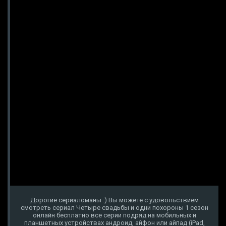
Дорогие сериаломаны :) Вы можете с удовольствием
смотреть сериал Четыре свадьбы и одни похороны 1 сезон
онлайн бесплатно все серии подряд на мобильных и
планшетных устройствах андроид, айфон или айпад (iPad,