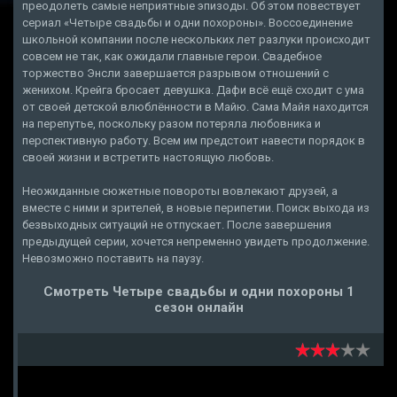
преодолеть самые неприятные эпизоды. Об этом повествует
сериал «Четыре свадьбы и одни похороны». Воссоединение
школьной компании после нескольких лет разлуки происходит
совсем не так, как ожидали главные герои. Свадебное
торжество Энсли завершается разрывом отношений с
женихом. Крейга бросает девушка. Дафи всё ещё сходит с ума
от своей детской влюблённости в Майю. Сама Майя находится
на перепутье, поскольку разом потеряла любовника и
перспективную работу. Всем им предстоит навести порядок в
своей жизни и встретить настоящую любовь.
Неожиданные сюжетные повороты вовлекают друзей, а
вместе с ними и зрителей, в новые перипетии. Поиск выхода из
безвыходных ситуаций не отпускает. После завершения
предыдущей серии, хочется непременно увидеть продолжение.
Невозможно поставить на паузу.
Смотреть Четыре свадьбы и одни похороны 1
сезон онлайн