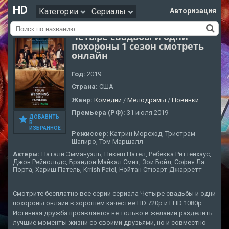
HD
Категории
Сериалы
Авторизация
Четыре свадьбы и одни
похороны 1 сезон смотреть
онлайн
Год:
2019
Страна:
США
Жанр:
Комедии
/
Мелодрамы
/
Новинки
Премьера (РФ):
31 июля 2019
ДОБАВИТЬ
В
ИЗБРАННОЕ
Режиссер:
Катрин Морсхэд, Тристрам
Шапиро, Том Маршалл
Актеры:
Натали Эммануэль, Никеш Пател, Ребекка Риттенхаус,
Джон Рейнольдс, Брэндон Майкал Смит, Зои Бойл, София Ла
Порта, Хариш Патель, Krrish Patel, Нэйтан Стюарт-Джарретт
Смотрите бесплатно все серии сериала Четыре свадьбы и одни
похороны онлайн в хорошем качестве HD 720p и FHD 1080p.
Истинная дружба проявляется не только в желании разделить
лучшие моменты жизни со своими друзьями, но и совместно