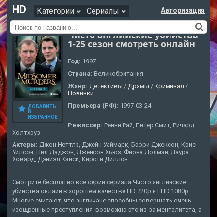
HD
Категории
Сериалы
Авторизация
Чисто английские убийства
1-25 сезон смотреть онлайн
Год:
1997
Страна:
Великобритания
Жанр:
Детективы
/
Драмы
/
Криминал
/
Новинки
Премьера (РФ):
1997-03-24
ДОБАВИТЬ
В
ИЗБРАННОЕ
Режиссер:
Ренни Рай, Питер Смит, Ричард
Холтхоуз
Актеры:
Джон Неттлз, Джейн Уаймарк, Бэрри Джексон, Крис
Уилсон, Нил Даджон, Джейсон Хьюз, Фиона Долмэн, Лаура
Ховард, Дэниэл Кэйси, Кирсти Диллон
Смотрите бесплатно все серии сериала Чисто английские
убийства онлайн в хорошем качестве HD 720p и FHD 1080p.
Многие считают, что англичане способны совершать очень
изощренные преступления, возможно это из-за менталитета, а