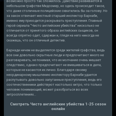
возможно просто так сложилось. Действие развивается в
небольшом графстве Мидсомер, но здесь происходит такое,
что даже столичные полицейские схватились бы за голову. Но
за закон отвечает местный старший инспектор Барнаби,
именно ему приходится раскрывать преступления. Главный
герой сериала "Чисто английские убийства" нисколько не
отличается от принятого образа английских сыщиков, он
всегда опрятно одет, сдержан и, глядя на него никогда не
скажешь, что он отличный детектив.
Барнади ничем не выделяется среди жителей графства, ведь
все они довольно скрытные люди и предпочитают много не
разговаривать, не понимая, что их молчание очень мешает
следствию, однако предпочитают не вмешиваться в дела,
которые не касаются их лично. Благодаря своему
неординарному мышлению инспектору Барнаби удается
распутывать довольно запутанные преступления, ведь его
соотечественники действуют настолько хитро, что только
человек понимающий, может разобраться во всех
хитросплетениях...
Смотреть Чисто английские убийства 1-25 сезон
онлайн