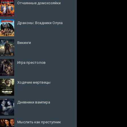
Отчаянные домохозяйки
Драконы: Всадники Олуха
Викинги
Игра престолов
Ходячие мертвецы
Дневники вампира
Мыслить как преступник