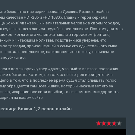
те бесплатно все серии сериала Десница Божья онлайн в
м качестве HD 720p и FHD 1080p. Главный герой сериала
ица Божия" уважаемый и влиятельный человек в своем городке,
н судья и от него зависят судьбы преступников. Поэтому для всех
шоком, когда этого человека нашли в городском фонтане,
ённым и читающим молитвы. Родственники уверены, что
-за трагедии, произошедшей в семье его единственного сына.
о застал преступников, насиловавших его жену, он ничем не
самоубийство.
ался в коме и врачи утверждают, что выйти из этого состояния
этим обстоятельством, но только не отец, он верит, что сын
Дело в том, что в последнее время судья стал слышать голос
 нему обращается сам Всевышний, который наказывает его за
жизнью, исправив все свои ошибки, то сын сможет выздороветь.
 сериал на нашем сайте.
есница Божья 1,2 сезон онлайн