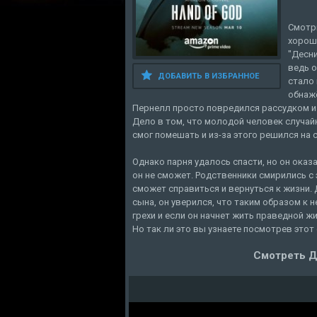
Смотри
хороше
"Десн
ведь о
ДОБАВИТЬ В ИЗБРАННОЕ
стало 
обнаж
Пернелл просто повредился рассудком из
Дело в том, что молодой человек случайн
смог помешать и из-за этого решился на 
Однако парня удалось спасти, но он оказ
он не сможет. Родственники смирились с 
сможет справиться и вернуться к жизни. 
сына, он уверился, что таким образом к
грехи и если он начнет жить праведной 
Но так ли это вы узнаете посмотрев этот
Смотреть Д