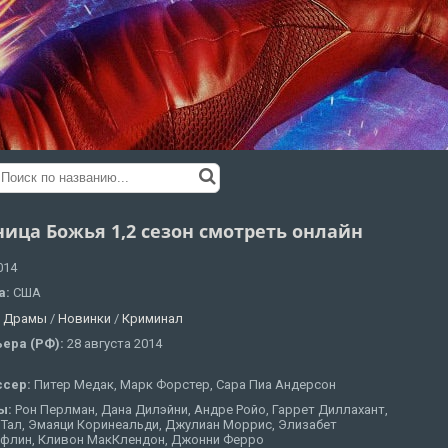
ница Божья 1,2 сезон смотреть онлайн
014
а:
США
:
Драмы
/
Новинки
/
Криминал
ера (РФ):
28 августа 2014
ссер:
Питер Медак, Марк Форстер, Сара Пиа Андерсон
ы:
Рон Перлман, Дана Дилэйни, Андре Ройо, Гаррет Диллахант,
 Тал, Эмаяци Коринеальди, Джулиан Моррис, Элизабет
флин, Кливон МакКлендон, Джонни Ферро