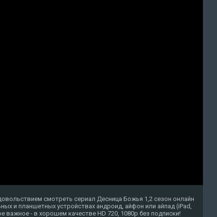
довольствием смотреть сериал Десница Божья 1,2 сезон онлайн
ных и планшетных устройствах андроид, айфон или айпад (iPad,
амое важное - в хорошем качестве HD 720, 1080p без подписки!