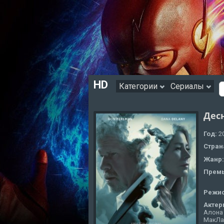
HD
Категории
Сериалы
Дес
Год:
2
Стран
Жанр
Премь
Режи
Актер
Алона
МакЛа