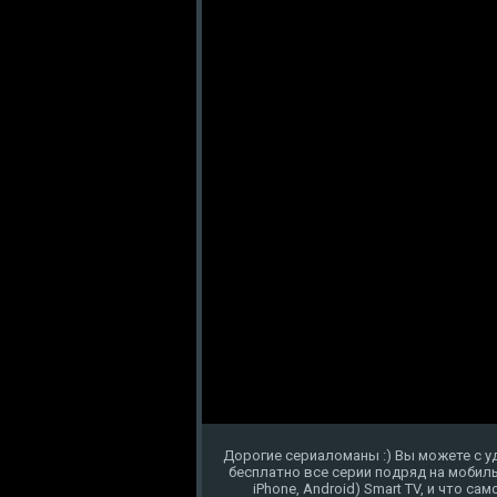
Дорогие сериаломаны :) Вы можете с у
бесплатно все серии подряд на мобиль
iPhone, Android) Smart TV, и что с