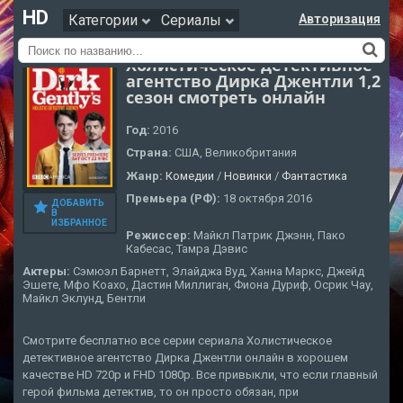
HD
Категории
Сериалы
Авторизация
Холистическое детективное
агентство Дирка Джентли 1,2
сезон смотреть онлайн
Год:
2016
Страна:
США, Великобритания
Жанр:
Комедии
/
Новинки
/
Фантастика
Премьера (РФ):
18 октября 2016
ДОБАВИТЬ
В
ИЗБРАННОЕ
Режиссер:
Майкл Патрик Джэнн, Пако
Кабесас, Тамра Дэвис
Актеры:
Сэмюэл Барнетт, Элайджа Вуд, Ханна Маркс, Джейд
Эшете, Мфо Коахо, Дастин Миллиган, Фиона Дуриф, Осрик Чау,
Майкл Эклунд, Бентли
Смотрите бесплатно все серии сериала Холистическое
детективное агентство Дирка Джентли онлайн в хорошем
качестве HD 720p и FHD 1080p. Все привыкли, что если главный
герой фильма детектив, то он просто обязан, при