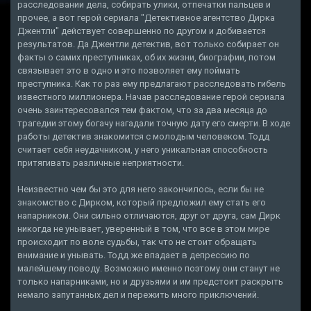
расследовании дела, собирать улики, отпечатки пальцев и
прочее, а вот герой сериала "Детективное агентство Дирка
Джентли" действует совершенно по другом и добивается
результатов. Да Джентли детектив, вот только собирает он
факты о самих преступниках, об их жизни, биографии, потом
связывает это в одно и это позволяет ему поймать
преступника. Как то раз ему предлагают расследовать гибель
известного миллионера. Начав расследование герой сериала
очень заинтересовался тем фактом, что за два месяца до
трагедии этому богачу нагадали точную дату его смерти. В ходе
работы детектив знакомится с молодым человеком. Тодд
считает себя неудачником, у него уникальная способность
притягивать различные неприятности.
Неизвестно чем бы это для него закончилось, если бы не
знакомство с Дирком, который предложил ему стать его
напарником. Они сильно отличаются, друг от друга, сам Дирк
никогда не унывает, уверенный в том, что все в этом мире
происходит по воле судьбы, так что не стоит обращать
внимание и унывать. Тодд же впадает в депрессию по
малейшему поводу. Возможно именно поэтому они станут не
только напарниками, но и друзьями и им предстоит раскрыть
немало запутанных дел и пережить много приключений.