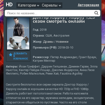
HD
Категории
Сериалы
Авторизация
Доктор Хэрроу / Харроу 1,2,3
сезон смотреть онлайн
Год:
2018
Страна:
США, Австралия
Жанр:
Драмы
/
Новинки
Премьера (РФ):
2018-03-10
ДОБАВИТЬ
В
Режиссер:
Питер Андрикидис, Грант Браун,
ИЗБРАННОЕ
Катрин Миллар
Актеры:
Йоан Гриффит, Даррен Гилшенан, Дэмиен Гарви, Элла
Ньютон, Хантер Пейдж-Лошар, Джолин Андерсон, Анна Лизе
Филлипс, Робин Малкольм, Реми Хай, Faustina Agolley
Смотрите бесплатно все серии сериала Доктор Хэрроу /
Харроу онлайн в хорошем качестве HD 720p и FHD 1080p.
Даниэль работает патологоанатомом. Работа наложила
отпечаток на его характер, мужчина нелюдим, эксцентричен,
старается не общаться по пустякам. Часто на его столе