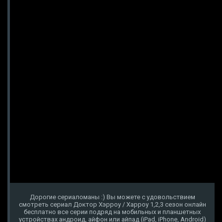
Дорогие сериаломаны :) Вы можете с удовольствием
смотреть сериал Доктор Хэрроу / Харроу 1,2,3 сезон онлайн
бесплатно все серии подряд на мобильных и планшетных
устройствах андроид, айфон или айпад (iPad, iPhone, Android)