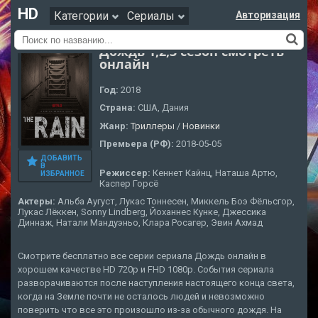
HD
Категории
Сериалы
Авторизация
Дождь 1,2,3 сезон смотреть
онлайн
Год:
2018
Страна:
США, Дания
Жанр:
Триллеры
/
Новинки
Премьера (РФ):
2018-05-05
ДОБАВИТЬ
В
Режиссер:
Кеннет Кайнц, Наташа Артю,
ИЗБРАННОЕ
Каспер Горсё
Актеры:
Альба Аугуст, Лукас Тоннесен, Миккель Боэ Фёльсгор,
Лукас Лёккен, Sonny Lindberg, Йоханнес Кунке, Джессика
Диннаж, Натали Мандуэньо, Клара Росагер, Эвин Ахмад
Смотрите бесплатно все серии сериала Дождь онлайн в
хорошем качестве HD 720p и FHD 1080p. События сериала
разворачиваются после наступления настоящего конца света,
когда на Земле почти не осталось людей и невозможно
поверить что все это произошло из-за обычного дождя. На