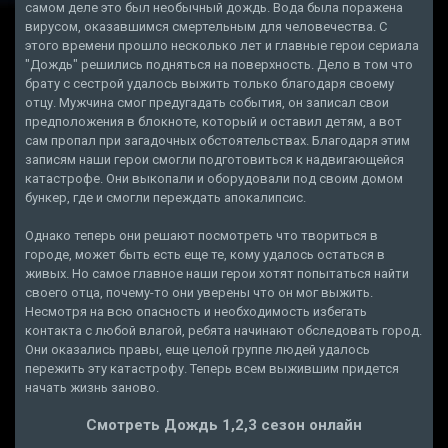
самом деле это был необычный дождь. Вода была поражена
вирусом, оказавшимся смертельным для человечества. С
этого времени прошло несколько лет и главные герои сериала
"Дождь" решились подняться на поверхность. Дело в том что
брату с сестрой удалось выжить только благодаря своему
отцу. Мужчина смог предугадать события, он записал свои
предположения в блокноте, который и оставил детям, а вот
сам пропал при загадочных обстоятельствах. Благодаря этим
записям наши герои смогли подготовиться к надвигающейся
катастрофе. Они выкопали и оборудовали под своим домом
бункер, где и смогли переждать апокалипсис.
Однако теперь они решают посмотреть что твориться в
городе, может быть есть еще те, кому удалось остаться в
живых. Но самое главное наши герои хотят попытаться найти
своего отца, почему-то они уверены что он мог выжить.
Несмотря на всю опасность и необходимость избегать
контакта с любой влагой, ребята начинают обследовать город.
Они оказались правы, еще целой группе людей удалось
пережить эту катастрофу. Теперь всем выжившим придется
начать жизнь заново.
Смотреть Дождь 1,2,3 сезон онлайн