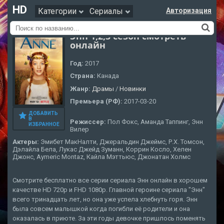
HD
Категории
Сериалы
Авторизация
Энн 1,2,3 сезон смотреть
онлайн
Год:
2017
Страна:
Канада
Жанр:
Драмы
/
Новинки
Премьера (РФ):
2017-03-20
ДОБАВИТЬ
В
Режиссер:
Пол Фокс, Аманда Таппинг, Энн
ИЗБРАННОЕ
Вилер
Актеры:
Эмибет МакНалти, Джеральдин Джеймс, Р.Х. Томсон,
Дэлайла Бела, Лукас Джейд Зуманн, Коррин Косло, Хелен
Джонс, Aymeric Montaz, Кайла Мэттьюс, Джонатан Холмс
Смотрите бесплатно все серии сериала Энн онлайн в хорошем
качестве HD 720p и FHD 1080p. Главной героине сериала "Энн"
всего тринадцать лет, но она уже успела хлебнуть горя. Энн
была совсем малышкой когда погибли её родители и она
оказалась в приюте. За эти годы девочке пришлось поменять