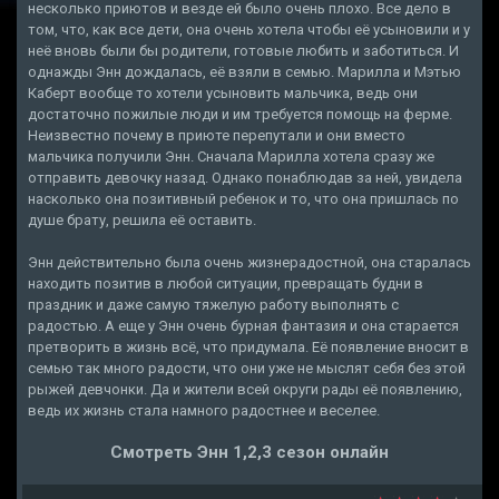
несколько приютов и везде ей было очень плохо. Все дело в
том, что, как все дети, она очень хотела чтобы её усыновили и у
неё вновь были бы родители, готовые любить и заботиться. И
однажды Энн дождалась, её взяли в семью. Марилла и Мэтью
Каберт вообще то хотели усыновить мальчика, ведь они
достаточно пожилые люди и им требуется помощь на ферме.
Неизвестно почему в приюте перепутали и они вместо
мальчика получили Энн. Сначала Марилла хотела сразу же
отправить девочку назад. Однако понаблюдав за ней, увидела
насколько она позитивный ребенок и то, что она пришлась по
душе брату, решила её оставить.
Энн действительно была очень жизнерадостной, она старалась
находить позитив в любой ситуации, превращать будни в
праздник и даже самую тяжелую работу выполнять с
радостью. А еще у Энн очень бурная фантазия и она старается
претворить в жизнь всё, что придумала. Её появление вносит в
семью так много радости, что они уже не мыслят себя без этой
рыжей девчонки. Да и жители всей округи рады её появлению,
ведь их жизнь стала намного радостнее и веселее.
Смотреть Энн 1,2,3 сезон онлайн