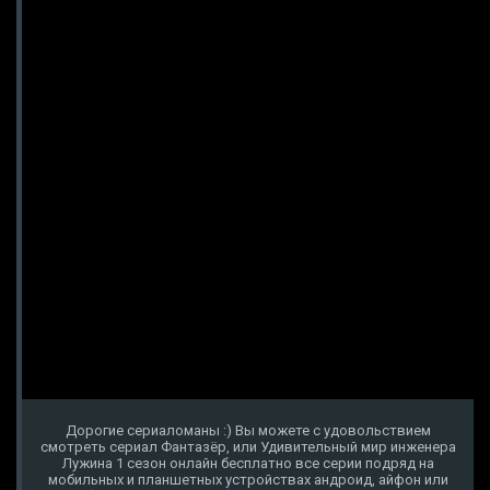
Дорогие сериаломаны :) Вы можете с удовольствием
смотреть сериал Фантазёр, или Удивительный мир инженера
Лужина 1 сезон онлайн бесплатно все серии подряд на
мобильных и планшетных устройствах андроид, айфон или