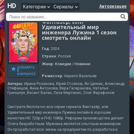
HD
Категории
Сериалы
Авторизация
Фантазёр, или
Удивительный мир
инженера Лужина 1 сезон
смотреть онлайн
Год:
2024
Страна:
Россия
Жанр:
Комедии
/
Новинки
ДОБАВИТЬ
В
ИЗБРАННОЕ
Режиссер:
Кирилл Васильев
Актеры:
Ирина Розанова, Юрий Стоянов, Ян Цапник, Александр
Стефанцов, Анна Антонова, Вера Гасаранова, Наталья
Гриншпун, Васант Балан, Лиза Мартинес, Олег Фарафонов
Смотрите бесплатно все серии сериала Фантазёр, или
Удивительный мир инженера Лужина онлайн в хорошем
качестве HD 720p и FHD 1080p. Реформа производства делает
Олега безработным. Мужчина является опытным инженером.
Он проработал всю жизнь на предприятии по разработке и