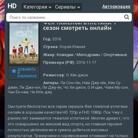
HD
Категории
Сериалы
Авторизация
Фея тяжёлой атлетики 1
сезон смотреть онлайн
Год:
2016
Страна:
Корея Южная
Жанр:
Комедии
/
Мелодрамы
/
Cпортивные
Премьера (РФ):
2016-11-17
ДОБАВИТЬ
В
Режиссер:
О Хён-джон
ИЗБРАННОЕ
Актеры:
Ли Сон-гён, Нам Джу-хёк, Кён Су-
джин, Ли Джэ-юн, Ли Джу-ён, Чо Хе-джон, О И-щик, Чхве Му-сон,
Чан Ён-нам, Чи Иль-джу
Смотрите бесплатно все серии сериала Фея тяжёлой атлетики
онлайн в хорошем качестве HD 720p и FHD 1080p. Пок Чжу с
ранних лет занимается тяжелой атлетикой. Многие думают, что
это совершенно не женский вид спорта, но главная героиня
полностью увлечена им и сумела добиться весомых
результатов. Тренировки и соревнования отнимают не только