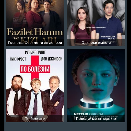
Госпожа Фазилет и ее дочери
Одиноки вместе
По болезни
Поцелуй меня первым