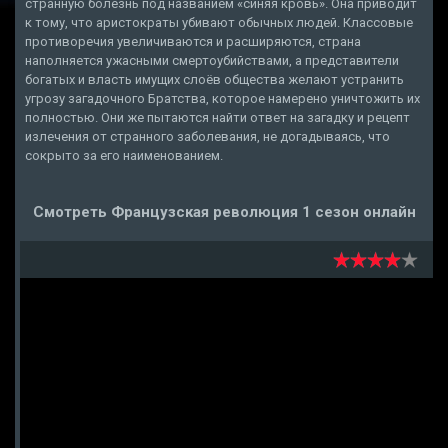
странную болезнь под названием «синяя кровь». Она приводит
к тому, что аристократы убивают обычных людей. Классовые
противоречия увеличиваются и расширяются, страна
наполняется ужасными смертоубийствами, а представители
богатых и власть имущих слоёв общества желают устранить
угрозу загадочного Братства, которое намерено уничтожить их
полностью. Они же пытаются найти ответ на загадку и рецепт
излечения от странного заболевания, не догадываясь, что
сокрыто за его наименованием.
Смотреть Французская революция 1 сезон онлайн