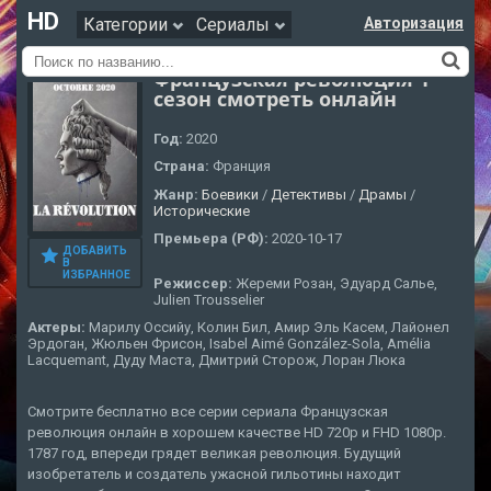
HD
Категории
Сериалы
Авторизация
Французская революция 1
сезон смотреть онлайн
Год:
2020
Страна:
Франция
Жанр:
Боевики
/
Детективы
/
Драмы
/
Исторические
Премьера (РФ):
2020-10-17
ДОБАВИТЬ
В
ИЗБРАННОЕ
Режиссер:
Жереми Розан, Эдуард Салье,
Julien Trousselier
Актеры:
Марилу Оссийу, Колин Бил, Амир Эль Касем, Лайонел
Эрдоган, Жюльен Фрисон, Isabel Aimé González-Sola, Amélia
Lacquemant, Дуду Маста, Дмитрий Сторож, Лоран Люка
Смотрите бесплатно все серии сериала Французская
революция онлайн в хорошем качестве HD 720p и FHD 1080p.
1787 год, впереди грядет великая революция. Будущий
изобретатель и создатель ужасной гильотины находит