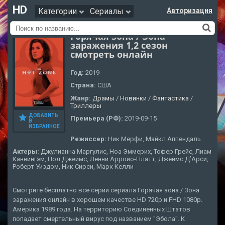
HD
Категории
Сериалы
Авторизация
Горячая зона / Зона
заражения 1,2 сезон
смотреть онлайн
Год:
2019
Страна:
США
Жанр:
Драмы
/
Новинки
/
Фантастика
/
Триллеры
ДОБАВИТЬ
Премьера (РФ):
2019-09-15
В
ИЗБРАННОЕ
Режиссер:
Ник Мерфи, Майкл Аппендаль
Актеры:
Джулианна Маргулис, Ноа Эммерих, Тофер Грейс, Лиам
Каннингэм, Пол Джеймс, Ленни Арройо-Платт, Джеймс Д’Арси,
Роберт Уиздом, Ник Сирси, Марк Келли
Смотрите бесплатно все серии сериала Горячая зона / Зона
заражения онлайн в хорошем качестве HD 720p и FHD 1080p.
Америка 1989 года. На территорию Соединенных Штатов
попадает смертельный вирус под названием "Эбола". К