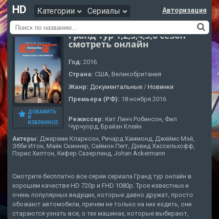
HD
Категории
Сериалы
Авторизация
Гранд тур 1,2,3,4,5,6 сезон
смотреть онлайн
Год:
2016
Страна:
США, Великобритания
Жанр:
Документальные
/
Новинки
Премьера (РФ):
18 ноября 2016
ДОБАВИТЬ
В
Режиссер:
Кит Линч Робинсон, Фил
ИЗБРАННОЕ
Чурчуорд, Брайан Клейн
Актеры:
Джереми Кларксон, Ричард Хаммонд, Джеймс Мэй,
Эбби Итон, Майк Скиннер, Саймон Пегг, Дэвид Хассельхофф,
Пэрис Хилтон, Кифер Сазерленд, Johan Ackermann
Смотрите бесплатно все серии сериала Гранд тур онлайн в
хорошем качестве HD 720p и FHD 1080p. Трое известных и
очень популярных ведущих, которые давно дружат, просто
обожают автомобили, причем не только на них ездить, они
стараются узнать все, о тех машинах, которые выбирают,