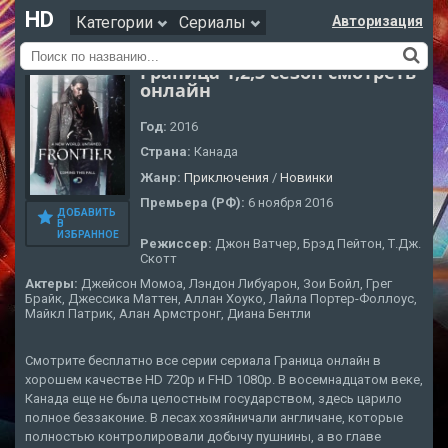
HD
Категории
Сериалы
Авторизация
Граница 1,2,3 сезон смотреть
онлайн
Год:
2016
Страна:
Канада
Жанр:
Приключения
/
Новинки
Премьера (РФ):
6 ноября 2016
ДОБАВИТЬ
В
ИЗБРАННОЕ
Режиссер:
Джон Ватчер, Брэд Пейтон, Т.Дж.
Скотт
Актеры:
Джейсон Момоа, Лэндон Либуарон, Зои Бойл, Грег
Брайк, Джессика Маттен, Аллан Хоуко, Лайла Портер-Фоллоус,
Майкл Патрик, Алан Армстронг, Диана Бентли
Смотрите бесплатно все серии сериала Граница онлайн в
хорошем качестве HD 720p и FHD 1080p. В восемнадцатом веке,
Канада еще не была целостным государством, здесь царило
полное беззаконие. В лесах хозяйничали англичане, которые
полностью контролировали добычу пушнины, а во главе