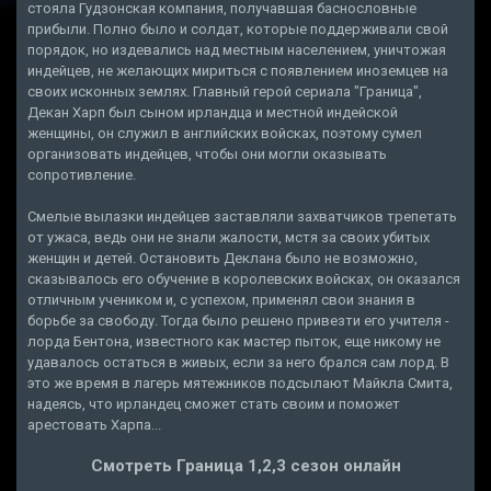
стояла Гудзонская компания, получавшая баснословные
прибыли. Полно было и солдат, которые поддерживали свой
порядок, но издевались над местным населением, уничтожая
индейцев, не желающих мириться с появлением иноземцев на
своих исконных землях. Главный герой сериала "Граница",
Декан Харп был сыном ирландца и местной индейской
женщины, он служил в английских войсках, поэтому сумел
организовать индейцев, чтобы они могли оказывать
сопротивление.
Смелые вылазки индейцев заставляли захватчиков трепетать
от ужаса, ведь они не знали жалости, мстя за своих убитых
женщин и детей. Остановить Деклана было не возможно,
сказывалось его обучение в королевских войсках, он оказался
отличным учеником и, с успехом, применял свои знания в
борьбе за свободу. Тогда было решено привезти его учителя -
лорда Бентона, известного как мастер пыток, еще никому не
удавалось остаться в живых, если за него брался сам лорд. В
это же время в лагерь мятежников подсылают Майкла Смита,
надеясь, что ирландец сможет стать своим и поможет
арестовать Харпа...
Смотреть Граница 1,2,3 сезон онлайн