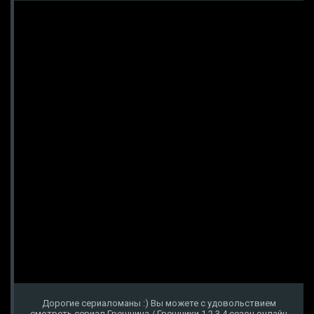
Дорогие сериаломаны :) Вы можете с удовольствием
смотреть сериал Грешница / Грешники 1,2,3,4 сезон онлайн