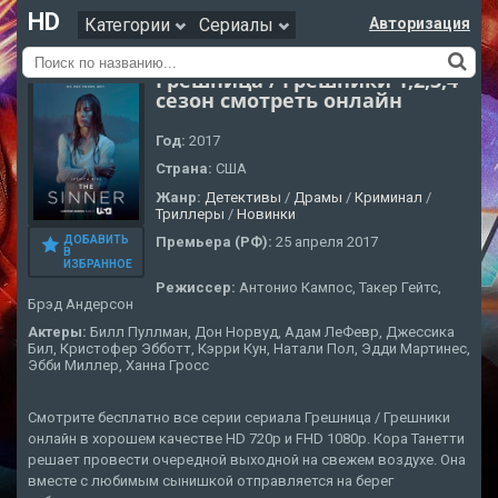
HD
Категории
Сериалы
Авторизация
Грешница / Грешники 1,2,3,4
сезон смотреть онлайн
Год:
2017
Страна:
США
Жанр:
Детективы
/
Драмы
/
Криминал
/
Триллеры
/
Новинки
ДОБАВИТЬ
Премьера (РФ):
25 апреля 2017
В
ИЗБРАННОЕ
Режиссер:
Антонио Кампос, Такер Гейтс,
Брэд Андерсон
Актеры:
Билл Пуллман, Дон Норвуд, Адам ЛеФевр, Джессика
Бил, Кристофер Эбботт, Кэрри Кун, Натали Пол, Эдди Мартинес,
Эбби Миллер, Ханна Гросс
Смотрите бесплатно все серии сериала Грешница / Грешники
онлайн в хорошем качестве HD 720p и FHD 1080p. Кора Танетти
решает провести очередной выходной на свежем воздухе. Она
вместе с любимым сынишкой отправляется на берег