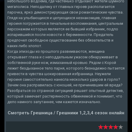
небольшого водоема, где частенько отдыхают жители шумного
мегаполиса. Неподалеку от главных героев располагается
парочка, ярко демонстрирующая свои романтические чувства.
Глядя на улыбающихся и целующихся незнакомцев, главная
героиня погружается в печальные воспоминания, центральным
персонажем которых является ее бывший избранник, подло
испарившийся после новости о беременности. Предатель
предпочел свободное существование без обязательств и
каких-либо хлопот.
Когда эпизоды из прошлого развеиваются, женщина
открывает глаза и с неподдельным ужасом обнаруживает в
собственной руке нож, измазанный кровью. Рядом с Корой
лежит бездыханное тело парня, которого безнадежно пытается
привести в чувства шокированная избранница. Неужели
героиня самостоятельно нанесла несколько ударов в горло?
Зачем она расправилась с юношей, не причинившим ей вреда?
Разобраться со странной ситуацией решает опытный детектив,
который замечает растерянность обвиняемой и понимает, что
дело намного запутаннее, чем кажется изначально.
Смотреть Грешница / Грешники 1,2,3,4 сезон онлайн