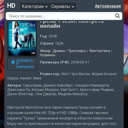
HD
Категории
Сериалы
Авторизация
Грезы 1 сезон смотреть
онлайн
Год:
2018
Страна:
США
Жанр:
Драмы
/
Триллеры
/
Фантастика
/
Новинки
ДОБАВИТЬ
Премьера (РФ):
2018-05-31
В
ИЗБРАННОЕ
Режиссер:
Мэтт Эрл Бисли, Жауме Кольет-
Серра, Кеннет Финк
Актеры:
Сара Шахи, Деннис Хейсбёрт, Сендхил Рамамурти,
Джессика Лу, Кэтрин Моррис, Кай Скотт, Кристофер Редман,
Джон Флетчер, Сэм Джагер, Мадлен Макгроу
Смотрите бесплатно все серии сериала Грезы онлайн в
хорошем качестве HD 720p и FHD 1080p. Главная героиня
сериала "Грезы" признанный эксперт в области психологии.
Мару часто приглашают в качестве переговорщика, для того