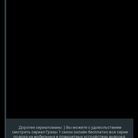
Дорогие сериаломаны :) Вы можете с удовольствием
смотреть сериал Грезы 1 сезон онлайн бесплатно все серии
подряд на мобильных и планшетных устройствах андроид,