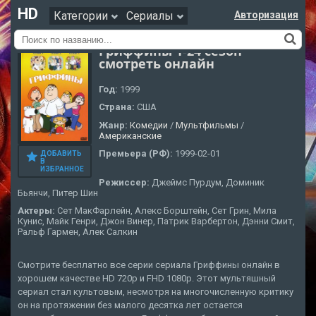
HD
Категории
Сериалы
Авторизация
Гриффины 1-24 сезон
смотреть онлайн
Год:
1999
Страна:
США
Жанр:
Комедии
/
Мультфильмы
/
Американские
Премьера (РФ):
1999-02-01
ДОБАВИТЬ
В
ИЗБРАННОЕ
Режиссер:
Джеймс Пурдум, Доминик
Бьянчи, Питер Шин
Актеры:
Сет МакФарлейн, Алекс Борштейн, Сет Грин, Мила
Кунис, Майк Генри, Джон Винер, Патрик Варбертон, Дэнни Смит,
Ральф Гармен, Алек Салкин
Смотрите бесплатно все серии сериала Гриффины онлайн в
хорошем качестве HD 720p и FHD 1080p. Этот мультяшный
сериал стал культовым, несмотря на многочисленную критику
он на протяжении без малого десятка лет остается