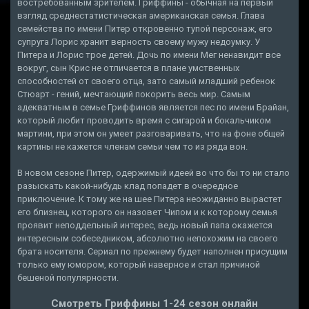
востребованным зрителем. Гриффины - обычная на первый
взгляд среднестатистическая американская семья. Глава
семейства по имени Питер откровенно тупой персонаж, его
супруга Лорис хранит верность своему мужу недоумку. У
Питера и Лорис трое детей. Дочь по имени Мег ненавидит все
вокруг, сын Крис не отличается в плане умственных
способностей от своего отца, зато самый младший ребенок
Стюарт - гений, мечтающий покорить весь мир. Самым
адекватным в семье Гриффинов является пес по имени Брайан,
который любит проводить время с сигарой и бокальчиком
мартини, при этом он умеет разговаривать, что на фоне общей
картины не кажется членам семьи чем то из ряда вон.
В новом сезоне Питер, одержимый идеей во что бы то ни стало
разыскать какой-нибудь клад попадет в очередное
приключение. К тому же на шее Питера неожиданно вырастет
его близнец, которого он назовет Чипом и к которому семья
проявит неподдельный интерес, ведь новый папа окажется
интересным собеседником, абсолютно непохожим на своего
брата носителя. Сериал по прежнему будет наполнен присущим
только ему юмором, который наверное и стал причиной
бешеной популярности.
Смотреть Гриффины 1-24 сезон онлайн