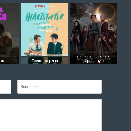
ва
Трепет сердца
Чёрная луна