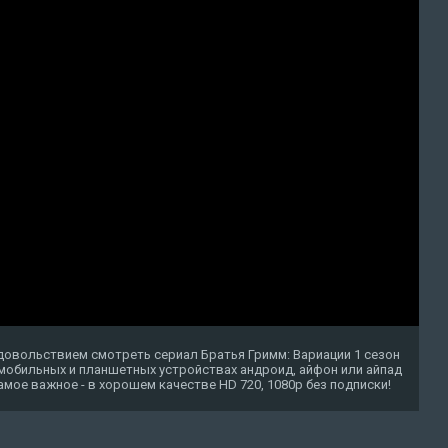
довольствием смотреть сериал Братья Гримм: Вариации 1 сезон
 мобильных и планшетных устройствах андроид, айфон или айпад
о самое важное - в хорошем качестве HD 720, 1080p без подписки!