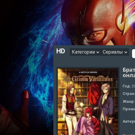
HD
Категории
Сериалы
Бра
онл
Год:
2
Стран
Жанр
Премь
Актер