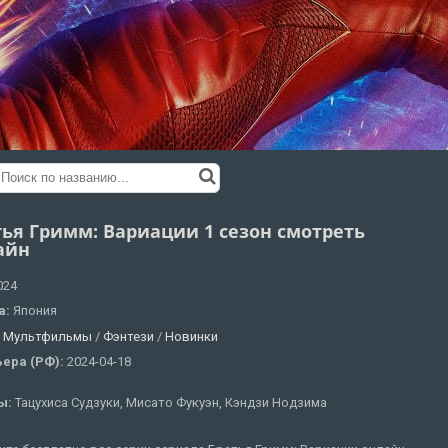
тья Гримм: Вариации 1 сезон смотреть
айн
024
а:
Япония
:
Мультфильмы
/
Фэнтези
/
Новинки
ера (РФ):
2024-04-18
ы:
Тацухиса Судзуки, Мисато Фукуэн, Кэндзи Нодзима