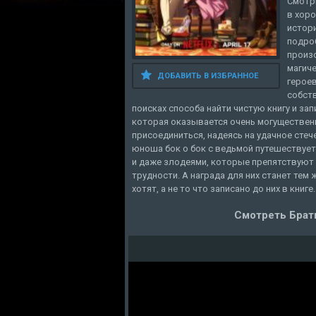
Смотри
в хоро
истор
подроб
произ
магиче
ДОБАВИТЬ В ИЗБРАННОЕ
героев
собств
поисках способа найти чистую книгу и за
которая оказывается очень могущественн
присоединиться, надеясь на удачное стеч
юноша бок о бок с ведьмой путешествует
и даже злодеями, которые препятствуют 
трудности. А награда для них станет те
хотят, а не то что записано до них в книге
Смотреть Брать