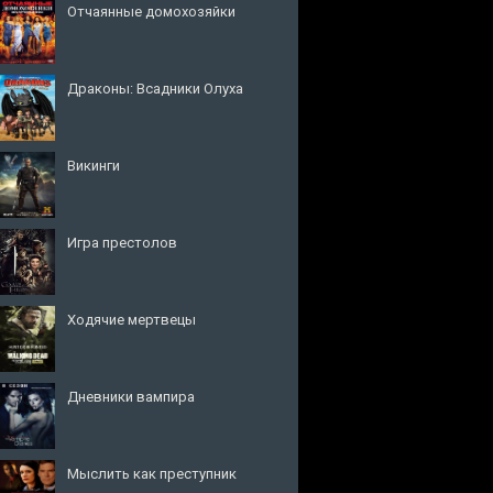
Отчаянные домохозяйки
Драконы: Всадники Олуха
Викинги
Игра престолов
Ходячие мертвецы
Дневники вампира
Мыслить как преступник