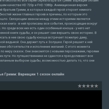
те бесплатно все серии сериала Братья Гримм: Вариации онлайн
шем качестве HD 720p и FHD 1080p. Анимационная версия
ий братьев Гримм, в которых каждый герой откроет немного
ностей жизни главных героев и причины, по которым это
ошло. Связующим звеном между этими историями является
ская книга - в ней прописаны все события, происходящие вокруг
. Но среди всех них есть один особенный юноша - у него нет
енной книги судьбы, и он решает сам вершить свою историю. В
писать в нее свою судьбу юноша встречает пожилую даму,
ой ведьмой. Она держит путь к Золушке. Герой решает к ней
ение обстоятельств и исполнение желаний. С этого момента
 по миру сказок. Они знакомятся с новыми персонажами, героями
их пути. Но путешественники не сдаются и преодолевают все
м желанным выбором судьбы, возможностью делать то, что они
.
я Гримм: Вариации 1 сезон онлайн