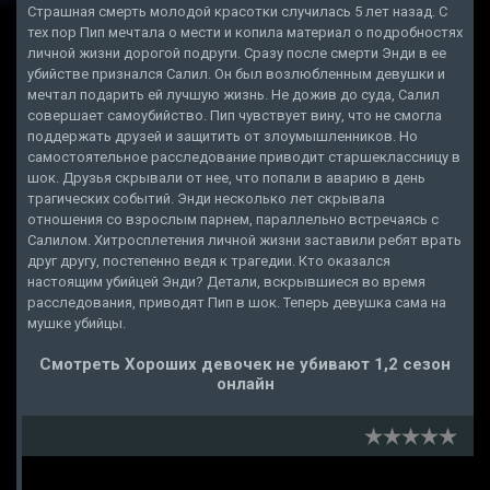
Страшная смерть молодой красотки случилась 5 лет назад. С
тех пор Пип мечтала о мести и копила материал о подробностях
личной жизни дорогой подруги. Сразу после смерти Энди в ее
убийстве признался Салил. Он был возлюбленным девушки и
мечтал подарить ей лучшую жизнь. Не дожив до суда, Салил
совершает самоубийство. Пип чувствует вину, что не смогла
поддержать друзей и защитить от злоумышленников. Но
самостоятельное расследование приводит старшеклассницу в
шок. Друзья скрывали от нее, что попали в аварию в день
трагических событий. Энди несколько лет скрывала
отношения со взрослым парнем, параллельно встречаясь с
Салилом. Хитросплетения личной жизни заставили ребят врать
друг другу, постепенно ведя к трагедии. Кто оказался
настоящим убийцей Энди? Детали, вскрывшиеся во время
расследования, приводят Пип в шок. Теперь девушка сама на
мушке убийцы.
Смотреть Хороших девочек не убивают 1,2 сезон
онлайн