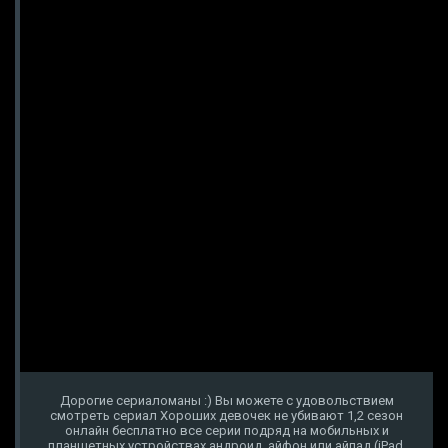
Дорогие сериаломаны :) Вы можете с удовольствием
смотреть сериал Хороших девочек не убивают 1,2 сезон
онлайн бесплатно все серии подряд на мобильных и
планшетных устройствах андроид, айфон или айпад (iPad,