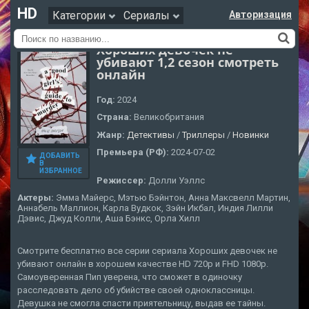
HD
Категории
Сериалы
Авторизация
Хороших девочек не
убивают 1,2 сезон смотреть
онлайн
Год:
2024
Страна:
Великобритания
Жанр:
Детективы
/
Триллеры
/
Новинки
Премьера (РФ):
2024-07-02
ДОБАВИТЬ
В
ИЗБРАННОЕ
Режиссер:
Долли Уэллс
Актеры:
Эмма Майерс, Мэтью Бэйнтон, Анна Максвелл Мартин,
Аннабель Маллион, Карла Вудкок, Зэйн Икбал, Индия Лилли
Дэвис, Джуд Колли, Аша Бэнкс, Орла Хилл
Смотрите бесплатно все серии сериала Хороших девочек не
убивают онлайн в хорошем качестве HD 720p и FHD 1080p.
Самоуверенная Пип уверена, что сможет в одиночку
расследовать дело об убийстве своей одноклассницы.
Девушка не смогла спасти приятельницу, выдав ее тайны.