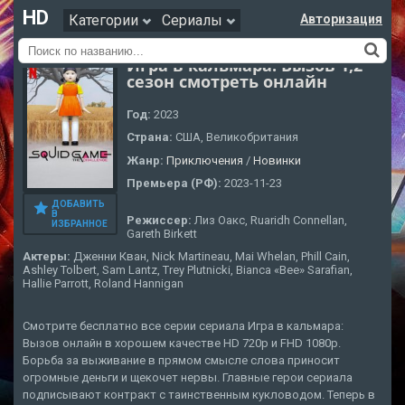
HD
Категории
Сериалы
Авторизация
Игра в кальмара: Вызов 1,2
сезон смотреть онлайн
Год:
2023
Страна:
США, Великобритания
Жанр:
Приключения
/
Новинки
Премьера (РФ):
2023-11-23
ДОБАВИТЬ
В
Режиссер:
Лиз Оакс, Ruaridh Connellan,
ИЗБРАННОЕ
Gareth Birkett
Актеры:
Дженни Кван, Nick Martineau, Mai Whelan, Phill Cain,
Ashley Tolbert, Sam Lantz, Trey Plutnicki, Bianca «Bee» Sarafian,
Hallie Parrott, Roland Hannigan
Смотрите бесплатно все серии сериала Игра в кальмара:
Вызов онлайн в хорошем качестве HD 720p и FHD 1080p.
Борьба за выживание в прямом смысле слова приносит
огромные деньги и щекочет нервы. Главные герои сериала
подписывают контракт с таинственным кукловодом. Теперь в