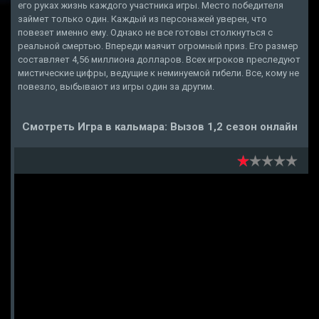
его руках жизнь каждого участника игры. Место победителя
займет только один. Каждый из персонажей уверен, что
повезет именно ему. Однако не все готовы столкнуться с
реальной смертью. Впереди маячит огромный приз. Его размер
составляет 4,56 миллиона долларов. Всех игроков преследуют
мистические цифры, ведущие к неминуемой гибели. Все, кому не
повезло, выбывают из игры один за другим.
Смотреть Игра в кальмара: Вызов 1,2 сезон онлайн