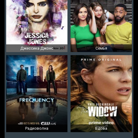
Джессика Джонс
Семья
Радиоволна
Вдова