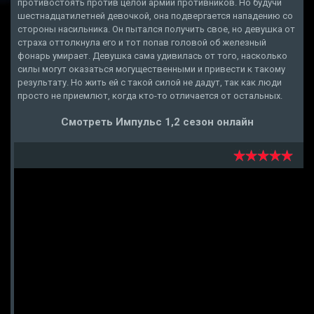
противостоять против целой армии противников. Но будучи
шестнадцатилетней девочкой, она подвергается нападению со
стороны насильника. Он пытался получить свое, но девушка от
страха оттолкнула его и тот попав головой об железный
фонарь умирает. Девушка сама удивилась от того, насколько
силы могут оказаться могущественными и привести к такому
результату. Но жить ей с такой силой не дадут, так как люди
просто не приемлют, когда кто-то отличается от остальных.
Смотреть Импульс 1,2 сезон онлайн