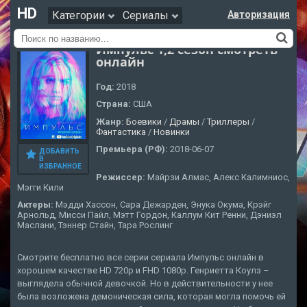
HD
Категории
Сериалы
Авторизация
Импульс 1,2 сезон смотреть
онлайн
Год:
2018
Страна:
США
Жанр:
Боевики
/
Драмы
/
Триллеры
/
Фантастика
/
Новинки
Премьера (РФ):
2018-06-07
ДОБАВИТЬ
В
ИЗБРАННОЕ
Режиссер:
Майрзи Алмас, Алекс Калимниос,
Мэгги Кили
Актеры:
Мэдди Хассон, Сара Дежарден, Энука Окума, Крэйг
Арнольд, Мисси Пайл, Мэтт Гордон, Каллум Кит Ренни, Дэниэл
Маслани, Тэннер Стайн, Тара Рослинг
Смотрите бесплатно все серии сериала Импульс онлайн в
хорошем качестве HD 720p и FHD 1080p. Генриетта Коулз –
выглядела обычной девочкой. Но в действительности у нее
была возложена демоническая сила, которая могла помочь ей