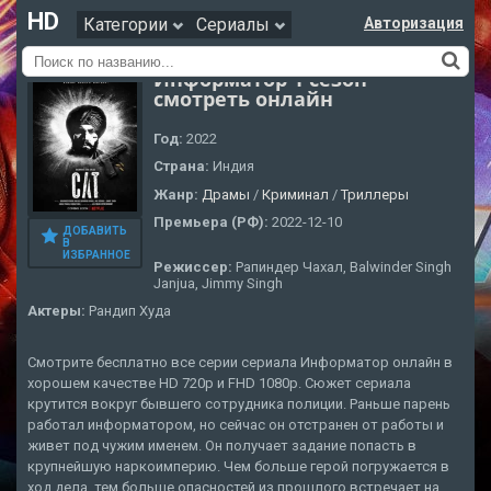
HD
Категории
Сериалы
Авторизация
Информатор 1 сезон
смотреть онлайн
Год:
2022
Страна:
Индия
Жанр:
Драмы
/
Криминал
/
Триллеры
Премьера (РФ):
2022-12-10
ДОБАВИТЬ
В
ИЗБРАННОЕ
Режиссер:
Рапиндер Чахал, Balwinder Singh
Janjua, Jimmy Singh
Актеры:
Рандип Худа
Смотрите бесплатно все серии сериала Информатор онлайн в
хорошем качестве HD 720p и FHD 1080p. Сюжет сериала
крутится вокруг бывшего сотрудника полиции. Раньше парень
работал информатором, но сейчас он отстранен от работы и
живет под чужим именем. Он получает задание попасть в
крупнейшую наркоимперию. Чем больше герой погружается в
ход дела, тем больше опасностей из прошлого встречает на