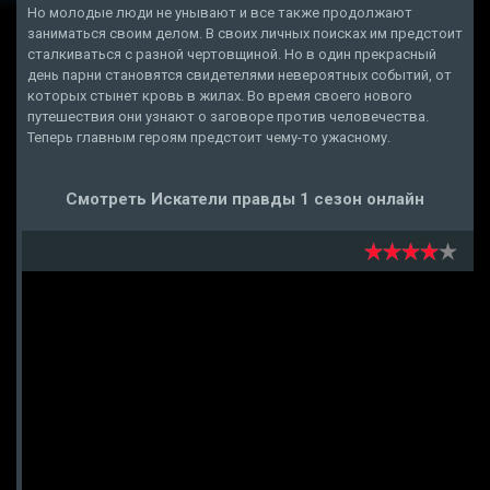
Но молодые люди не унывают и все также продолжают
заниматься своим делом. В своих личных поисках им предстоит
сталкиваться с разной чертовщиной. Но в один прекрасный
день парни становятся свидетелями невероятных событий, от
которых стынет кровь в жилах. Во время своего нового
путешествия они узнают о заговоре против человечества.
Теперь главным героям предстоит чему-то ужасному.
Смотреть Искатели правды 1 сезон онлайн