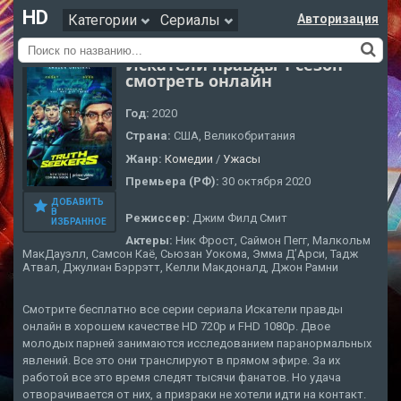
HD
Категории
Сериалы
Авторизация
Искатели правды 1 сезон
смотреть онлайн
Год:
2020
Страна:
США, Великобритания
Жанр:
Комедии
/
Ужасы
Премьера (РФ):
30 октября 2020
ДОБАВИТЬ
В
Режиссер:
Джим Филд Смит
ИЗБРАННОЕ
Актеры:
Ник Фрост, Саймон Пегг, Малкольм
МакДауэлл, Самсон Каё, Сьюзан Уокома, Эмма Д’Арси, Тадж
Атвал, Джулиан Бэррэтт, Келли Макдоналд, Джон Рамни
Смотрите бесплатно все серии сериала Искатели правды
онлайн в хорошем качестве HD 720p и FHD 1080p. Двое
молодых парней занимаются исследованием паранормальных
явлений. Все это они транслируют в прямом эфире. За их
работой все это время следят тысячи фанатов. Но удача
отворачивается от них, а призраки не хотели идти на контакт.