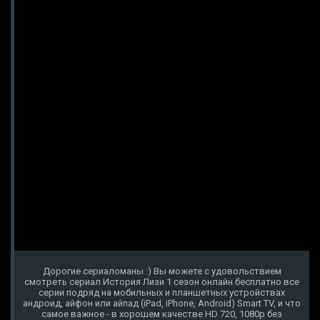
Дорогие сериаломаны :) Вы можете с удовольствием
смотреть сериал История Лизи 1 сезон онлайн бесплатно все
серии подряд на мобильных и планшетных устройствах
андроид, айфон или айпад (iPad, iPhone, Android) Smart TV, и что
самое важное - в хорошем качестве HD 720, 1080p без