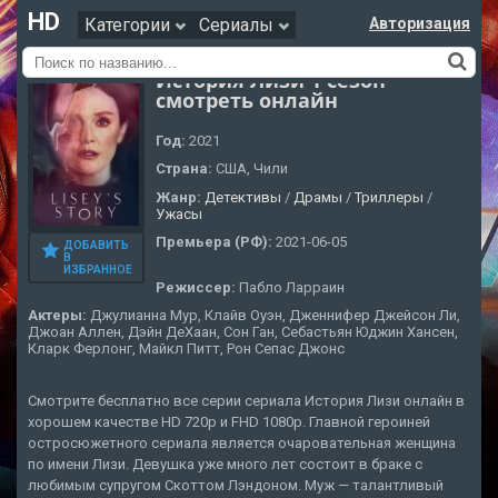
HD
Категории
Сериалы
Авторизация
История Лизи 1 сезон
смотреть онлайн
Год:
2021
Страна:
США, Чили
Жанр:
Детективы
/
Драмы
/
Триллеры
/
Ужасы
Премьера (РФ):
2021-06-05
ДОБАВИТЬ
В
ИЗБРАННОЕ
Режиссер:
Пабло Ларраин
Актеры:
Джулианна Мур, Клайв Оуэн, Дженнифер Джейсон Ли,
Джоан Аллен, Дэйн ДеХаан, Сон Ган, Себастьян Юджин Хансен,
Кларк Ферлонг, Майкл Питт, Рон Сепас Джонс
Смотрите бесплатно все серии сериала История Лизи онлайн в
хорошем качестве HD 720p и FHD 1080p. Главной героиней
остросюжетного сериала является очаровательная женщина
по имени Лизи. Девушка уже много лет состоит в браке с
любимым супругом Скоттом Лэндоном. Муж — талантливый