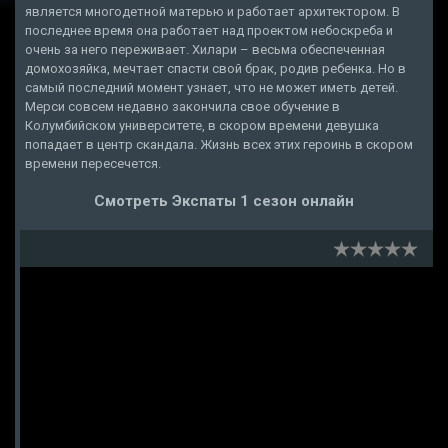
является многодетной матерью и работает архитектором. В
последнее время она работает над проектом небоскреба и
очень за него переживает. Хилари – весьма обеспеченная
домохозяйка, мечтает спасти свой брак, родив ребенка. Но в
самый последний момент узнает, что не может иметь детей.
Мерси совсем недавно закончила свое обучение в
Колумбийском университете, в скором времени девушка
попадает в центр скандала. Жизнь всех этих героинь в скором
времени пересечется.
Смотреть Экспаты 1 сезон онлайн