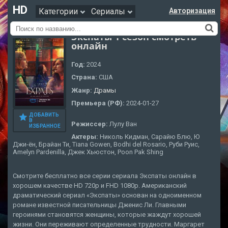
HD
Категории
Сериалы
Авторизация
Экспаты 1 сезон смотреть
онлайн
Год:
2024
Страна:
США
Жанр:
Драмы
Премьера (РФ):
2024-01-27
ДОБАВИТЬ
В
Режиссер:
Лулу Ван
ИЗБРАННОЕ
Актеры:
Николь Кидман, Сарайю Блю, Ю
Джи-ён, Брайан Ти, Tiana Gowen, Bodhi del Rosario, Руби Руис,
Amelyn Pardenilla, Джек Хьюстон, Poon Pak Shing
Смотрите бесплатно все серии сериала Экспаты онлайн в
хорошем качестве HD 720p и FHD 1080p. Американский
драматический сериал «Экспаты» основан на одноименном
романе известной писательницы Дженис Ли. Главными
героинями становятся женщины, которые жаждут хорошей
жизни. Они переживают определенные трудности. Маргарет