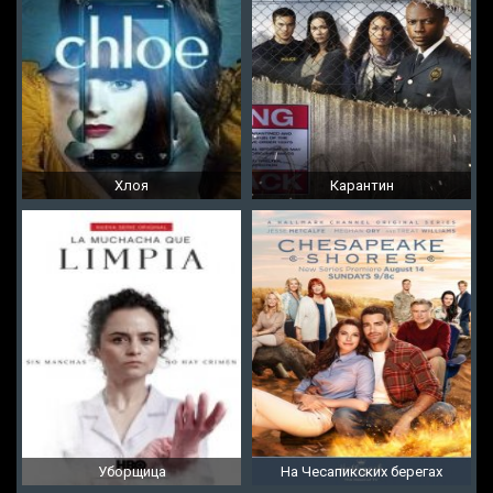
Хлоя
Карантин
Уборщица
На Чесапикских берегах