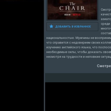
Смотр
качес
азиат
среди 
ДОБАВИТЬ В ИЗБРАННОЕ
много
состав
национальностью. Мужчины не воспринима
что справится с недоверием своих колле
изучению английского языка, что поспо
необходимые силы, чтобы доказать свое
несмотря на трудности и неловкие ситуац
Смотре