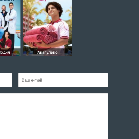
годня
Акапулько