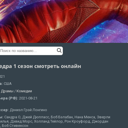
едра 1 сезон смотреть онлайн
021
а:
США
:
Драмы
/
Комедии
ера (РФ):
2021-08-21
ссер:
Дэниэл Грэй Лонгино
ы:
Сандра О, Джей Дюпласс, Боб Бэлабан, Нана Менса, Эверли
нилья, Дэвид Морс, Холланд Тейлор, Рон Кроуфорд, Джордан
, Боб Стивенсон