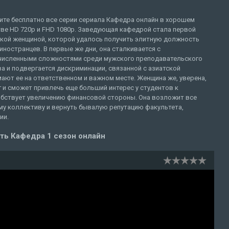
ите бесплатно все серии сериала Кафедра онлайн в хорошем
тве HD 720p и FHD 1080p. Заведующая кафедрой стала первой
ской женщиной, которой удалось получить элитную должность
иностранцев. В первые же дни, она сталкивается с
численными сложностями среди мужского преподавательского
а и подвергается дискриминации, связанной с азиатской
ют ее на ответственном и важном месте. Женщина же, уверена,
г и сможет привлечь еще больший интерес у студентов к
собствует увеличению финансовой стороны. Она возложит все
му коллективу и вернуть бывалую репутацию факультета,
ии.
ть Кафедра 1 сезон онлайн