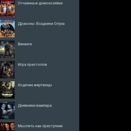
Отчаянные домохозяйки
Драконы: Всадники Олуха
Викинги
Игра престолов
Ходячие мертвецы
Дневники вампира
Мыслить как преступник