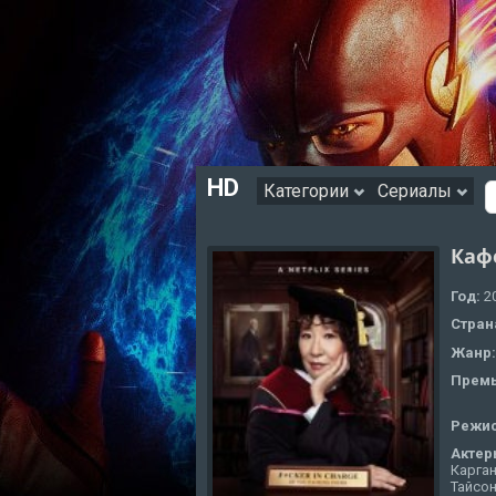
HD
Категории
Сериалы
Каф
Год:
2
Стран
Жанр
Премь
Режи
Актер
Карга
Тайсон