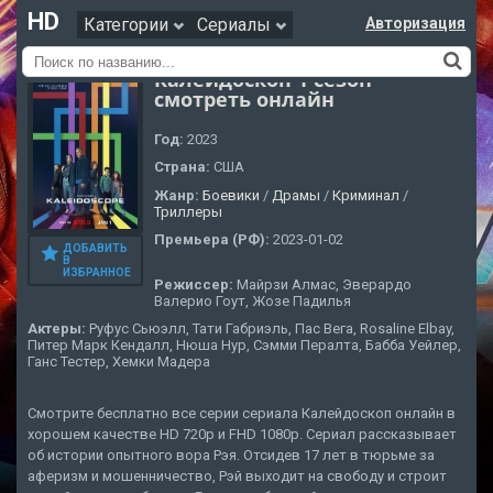
HD
Категории
Сериалы
Авторизация
Калейдоскоп 1 сезон
смотреть онлайн
Год:
2023
Страна:
США
Жанр:
Боевики
/
Драмы
/
Криминал
/
Триллеры
Премьера (РФ):
2023-01-02
ДОБАВИТЬ
В
ИЗБРАННОЕ
Режиссер:
Майрзи Алмас, Эверардо
Валерио Гоут, Жозе Падилья
Актеры:
Руфус Сьюэлл, Тати Габриэль, Пас Вега, Rosaline Elbay,
Питер Марк Кендалл, Нюша Нур, Сэмми Пералта, Бабба Уейлер,
Ганс Тестер, Хемки Мадера
Смотрите бесплатно все серии сериала Калейдоскоп онлайн в
хорошем качестве HD 720p и FHD 1080p. Сериал рассказывает
об истории опытного вора Рэя. Отсидев 17 лет в тюрьме за
аферизм и мошенничество, Рэй выходит на свободу и строит