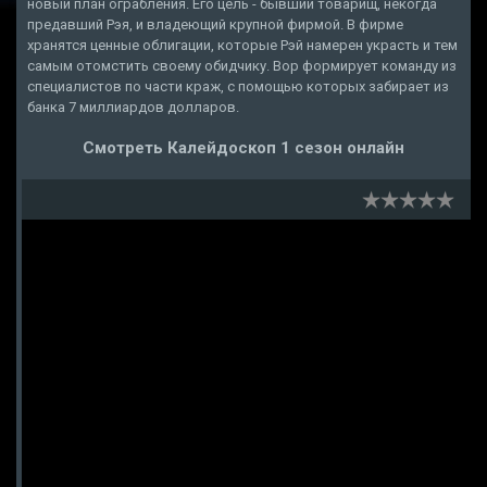
новый план ограбления. Его цель - бывший товарищ, некогда
предавший Рэя, и владеющий крупной фирмой. В фирме
хранятся ценные облигации, которые Рэй намерен украсть и тем
самым отомстить своему обидчику. Вор формирует команду из
специалистов по части краж, с помощью которых забирает из
банка 7 миллиардов долларов.
Смотреть Калейдоскоп 1 сезон онлайн